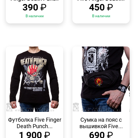
390
₽
450
₽
В наличии
В наличии
БЫСТРЫЙ
БЫСТРЫЙ
ПРОСМОТР
ПРОСМОТР
Футболка Five Finger
Сумка на пояс с
Death Punch...
вышивкой Five...
1 900
₽
690
₽