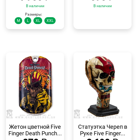
В наличии
В наличии
Размеры:
M
L
XL
XXL
БЫСТРЫЙ
БЫСТРЫЙ
ПРОСМОТР
ПРОСМОТР
Жетон цветной Five
Статуэтка Череп в
Finger Death Punch...
Руке Five Finger...