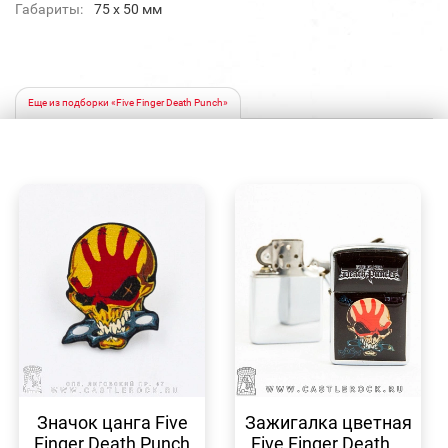
Габариты:
75 x 50 мм
Еще из подборки «Five Finger Death Punch»
БЫСТРЫЙ
БЫСТРЫЙ
ПРОСМОТР
ПРОСМОТР
Значок цанга Five
Зажигалка цветная
Finger Death Punch
Five Finger Death...