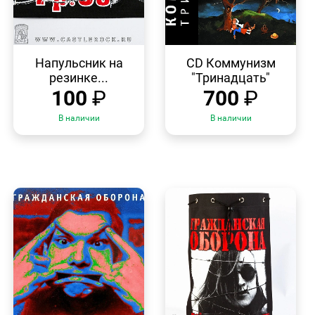
БЫСТРЫЙ
БЫСТРЫЙ
ПРОСМОТР
ПРОСМОТР
Напульсник на
CD Коммунизм
резинке...
"Тринадцать"
100
₽
700
₽
В наличии
В наличии