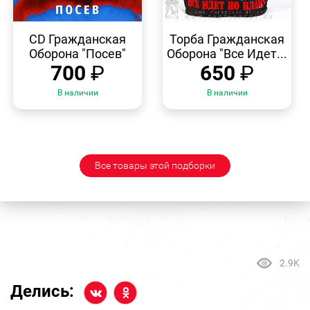
БЫСТРЫЙ
БЫСТРЫЙ
ПРОСМОТР
ПРОСМОТР
CD Гражданская
Торба Гражданская
Оборона "Посев"
Оборона "Все Идет...
700
₽
650
₽
В наличии
В наличии
Все товары этой подборки
2.9K
Делись: