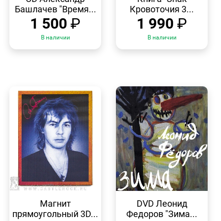
Башлачев "Время...
Кровоточия 3...
1 500
₽
1 990
₽
В наличии
В наличии
БЫСТРЫЙ
БЫСТРЫЙ
ПРОСМОТР
ПРОСМОТР
Магнит
DVD Леонид
прямоугольный 3D...
Федоров "Зима...