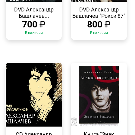
БЫСТРЫЙ
БЫСТРЫЙ
ПРОСМОТР
ПРОСМОТР
DVD Александр
DVD Александр
Башлачев...
Башлачев "Рокси 87"
700
₽
800
₽
В наличии
В наличии
БЫСТРЫЙ
БЫСТРЫЙ
ПРОСМОТР
ПРОСМОТР
CD Александр
Книга "Знак