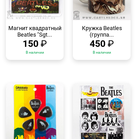
БЫСТРЫЙ
БЫСТРЫЙ
ПРОСМОТР
ПРОСМОТР
Магнит квадратный
Кружка Beatles
Beatles "Sgt...
(группа...
150
₽
450
₽
В наличии
В наличии