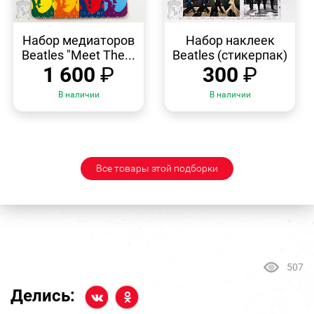
БЫСТРЫЙ
БЫСТРЫЙ
ПРОСМОТР
ПРОСМОТР
Набор медиаторов
Набор наклеек
Beatles "Meet The...
Beatles (стикерпак)
1 600
₽
300
₽
В наличии
В наличии
Все товары этой подборки
507
Делись: