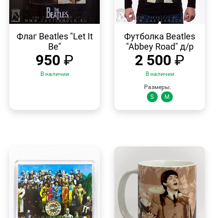
БЫСТРЫЙ
БЫСТРЫЙ
ПРОСМОТР
ПРОСМОТР
Флаг Beatles "Let It
Футболка Beatles
Be"
"Abbey Road" д/р
950
₽
2 500
₽
В наличии
В наличии
Размеры:
S
M