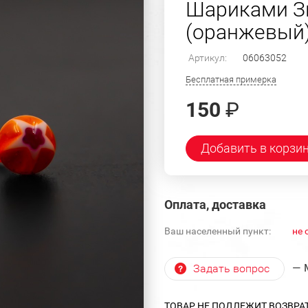
Шариками З
(оранжевый) 
Артикул:
06063052
Бесплатная примерка
150
₽
Добавить в корзи
Оплата, доставка
Ваш населенный пункт:
не 
— 
Задать вопрос
ТОВАР НЕ ПОДЛЕЖИТ ВОЗВРА