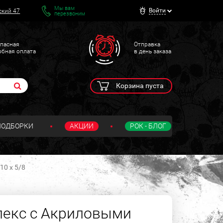
Мы вам
Войти
ский 47
перезвоним
пасная
Отправка
обная оплата
в день заказа
Корзина пуста
ПОДБОРКИ
АКЦИИ
РОК - БЛОГ
10 х 5/8
лекс с Акриловыми