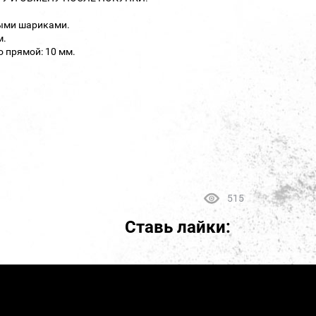
выми шариками.
м.
 прямой: 10 мм.
515
Ставь лайки: