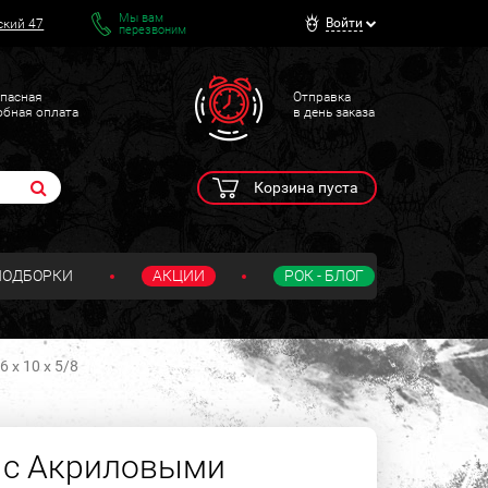
Мы вам
Войти
ский 47
перезвоним
пасная
Отправка
обная оплата
в день заказа
Корзина пуста
ПОДБОРКИ
АКЦИИ
РОК - БЛОГ
х 10 х 5/8
 с Акриловыми