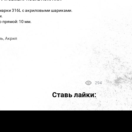
 марки 316L с акриловыми шариками.
м.
 прямой: 10 мм.
ль, Акрил
294
Ставь лайки: