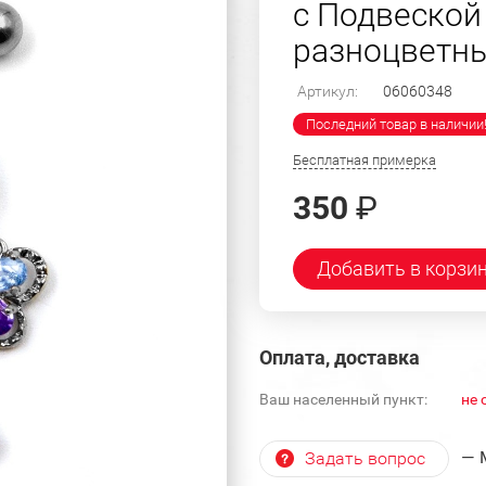
с Подвеской
разноцветные
Артикул:
06060348
Последний товар в наличии
Бесплатная примерка
350
₽
Добавить в корзи
Оплата, доставка
Ваш населенный пункт:
не 
— 
Задать вопрос