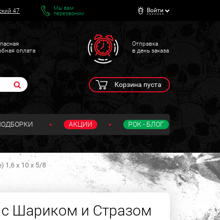
Мы вам
Войти
ский 47
перезвоним
пасная
Отправка
обная оплата
в день заказа
Корзина пуста
ПОДБОРКИ
АКЦИИ
РОК - БЛОГ
1,6 х 10 х 5/8
 с Шариком и Стразом