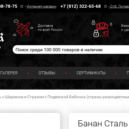
38-78-75
+7 (812) 322-65-68
-
Интернет-магазин
-
Спб. Лигов
Доставка
Безо
по всей России
и уд
н
ГАЛЕРЕЯ
ОТЗЫВЫ
СЕРТИФИКАТЫ
 с Шариком и Стразом с Подвеской Бабочка (стразы разноцветные) 
Банан Сталь