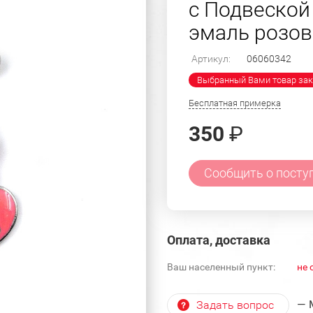
с Подвеской
эмаль розовы
Артикул:
06060342
Выбранный Вами товар зак
Бесплатная примерка
350
₽
Сообщить о посту
Оплата, доставка
Ваш населенный пункт:
не 
— 
Задать вопрос