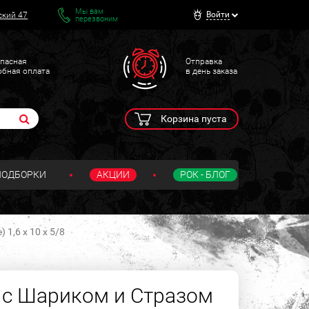
Мы вам
Войти
ский 47
перезвоним
пасная
Отправка
обная оплата
в день заказа
Корзина пуста
ПОДБОРКИ
АКЦИИ
РОК - БЛОГ
1,6 х 10 х 5/8
 с Шариком и Стразом