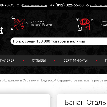
38-78-75
+7 (812) 322-65-68
-
Интернет-магазин
-
Спб. Лигов
Доставка
Безо
по всей России
и уд
ГАЛЕРЕЯ
ОТЗЫВЫ
СЕРТИФИКАТЫ
 с Шариком и Стразом с Подвеской Сердце (стразы, эмаль розовые) 
Банан Сталь