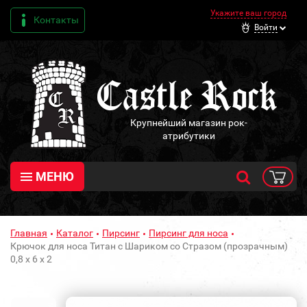
Укажите ваш город
Контакты
Войти
Крупнейший магазин рок-
атрибутики
МЕНЮ
Главная
Каталог
Пирсинг
Пирсинг для носа
Крючок для носа Титан с Шариком со Стразом (прозрачным)
0,8 х 6 х 2