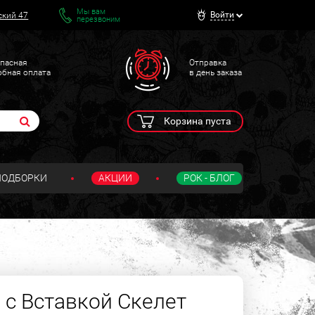
Мы вам
Войти
ский 47
перезвоним
пасная
Отправка
обная оплата
в день заказа
Корзина пуста
ПОДБОРКИ
АКЦИИ
РОК - БЛОГ
 с Вставкой Скелет