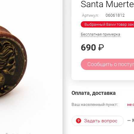
Santa Muert
Артикул:
06061812
Выбранный Вами товар зак
Бесплатная примерка
690
₽
Сообщить о посту
Оплата, доставка
Ваш населенный пункт:
не 
— 
Задать вопрос