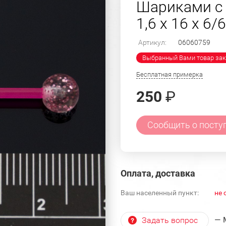
Шариками с 
1,6 х 16 х 6/6
Артикул:
06060759
Выбранный Вами товар зак
Бесплатная примерка
250
₽
Сообщить о посту
Оплата, доставка
Ваш населенный пункт:
не 
— 
Задать вопрос