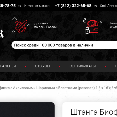
38-78-75
+7 (812) 322-65-68
-
Интернет-магазин
-
Спб. Лигов
Доставка
Безо
по всей России
и уд
ГАЛЕРЕЯ
ОТЗЫВЫ
СЕРТИФИКАТЫ
лекс с Акриловыми Шариками с Блестками (розовая) 1,6 х 16 х 6/
Штанга Био