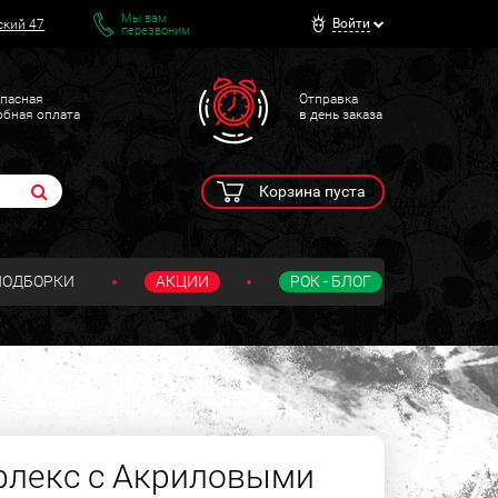
Мы вам
Войти
ский 47
перезвоним
пасная
Отправка
обная оплата
в день заказа
Корзина пуста
ПОДБОРКИ
АКЦИИ
РОК - БЛОГ
6
флекс с Акриловыми