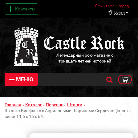
Укажите ваш город
Контакты
Войти
Легендарный рок-магазин с
тридцатилетней историей
МЕНЮ
Главная
Каталог
Пирсинг
Штанги
Штанга Биофлекс с Акриловыми Шариками Сердечки (желто-
синяя) 1,6 х 16 х 6/6