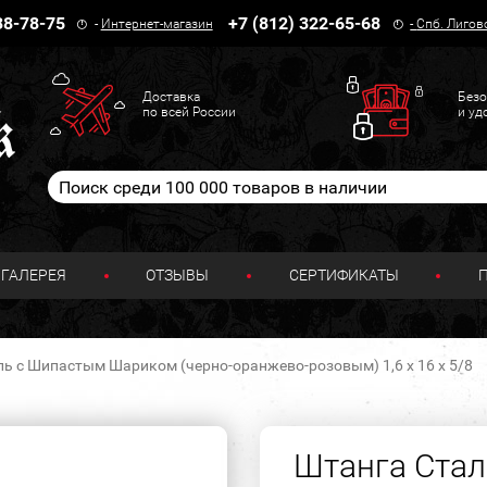
38-78-75
+7 (812) 322-65-68
-
Интернет-магазин
-
Спб. Лигов
Доставка
Безо
по всей России
и уд
ГАЛЕРЕЯ
ОТЗЫВЫ
СЕРТИФИКАТЫ
ь с Шипастым Шариком (черно-оранжево-розовым) 1,6 х 16 х 5/8
Штанга Ста