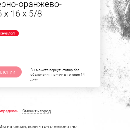
ерно-оранжево-
 х 16 х 5/8
ончился!
Вы можете вернуть товар без
плении
объяснения причин в течение 14
дней
определен
Cменить город
Мы на связи, если что-то непонятно