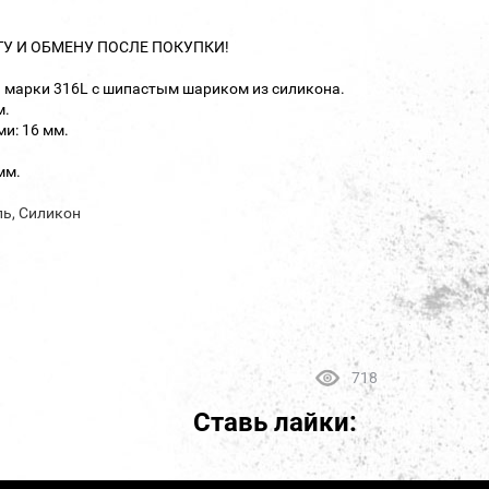
ТУ И ОБМЕНУ ПОСЛЕ ПОКУПКИ!
и марки 316L с шипастым шариком из силикона.
м.
и: 16 мм.
мм.
ль, Силикон
718
Ставь лайки: