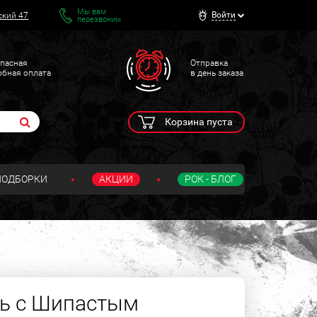
Мы вам
Войти
ский 47
перезвоним
пасная
Отправка
обная оплата
в день заказа
Корзина пуста
ПОДБОРКИ
АКЦИИ
РОК - БЛОГ
ль с Шипастым