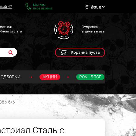
Мы вам
Войти
ский 47
перезвоним
пасная
Отправка
обная оплата
в день заказа
Корзина пуста
ПОДБОРКИ
АКЦИИ
РОК - БЛОГ
8 х 6/6
стриал Сталь с