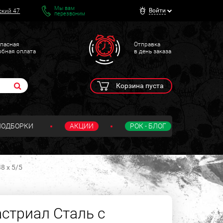
Мы вам
Войти
ский 47
перезвоним
пасная
Отправка
обная оплата
в день заказа
Корзина пуста
ПОДБОРКИ
АКЦИИ
РОК - БЛОГ
8 х 5/5
стриал Сталь с