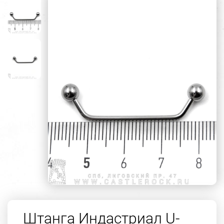
Штанга Индастриал U-