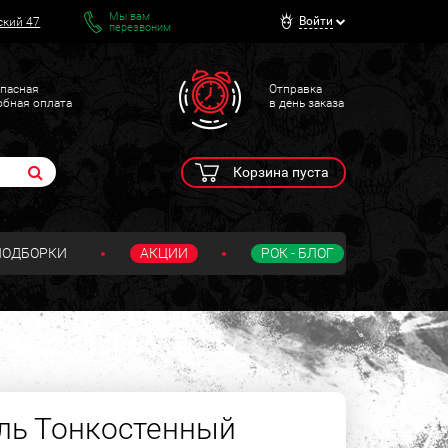
Мы вам
Войти
ский 47
перезвоним
пасная
Отправка
обная оплата
в день заказа
Корзина пуста
ПОДБОРКИ
АКЦИИ
РОК - БЛОГ
ль Тонкостенный