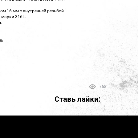
ом 16 мм с внутренней резьбой.
 марки 316L.
.
ль
768
Ставь лайки: