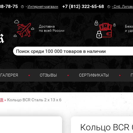
38-78-75
+7 (812) 322-65-68
-
Интернет-магазин
-
Спб. Лигов
Доставка
Безо
по всей России
и уд
ГАЛЕРЕЯ
ОТЗЫВЫ
СЕРТИФИКАТЫ
CR
Кольцо BCR Сталь 2 х 13 х 6
Кольцо BCR С