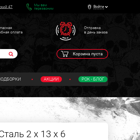
Мы вам
Войти
ский 47
перезвоним
пасная
Отправка
обная оплата
в день заказа
Корзина пуста
ПОДБОРКИ
АКЦИИ
РОК - БЛОГ
таль 2 х 13 х 6