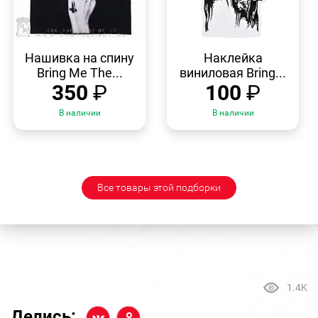
БЫСТРЫЙ
БЫСТРЫЙ
ПРОСМОТР
ПРОСМОТР
Нашивка на спину
Наклейка
Bring Me The...
виниловая Bring...
350
₽
100
₽
В наличии
В наличии
Все товары этой подборки
1.4K
Делись: