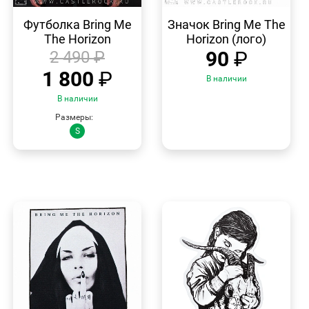
БЫСТРЫЙ
БЫСТРЫЙ
ПРОСМОТР
ПРОСМОТР
Футболка Bring Me
Значок Bring Me The
The Horizon
Horizon (лого)
90
₽
2 490
₽
1 800
₽
В наличии
В наличии
Размеры:
S