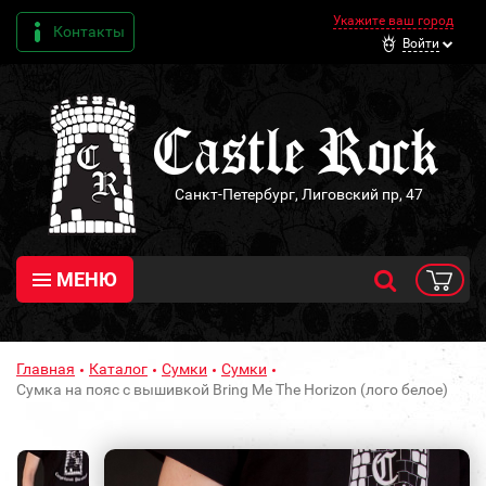
Укажите ваш город
Контакты
Войти
Санкт-Петербург, Лиговский пр, 47
МЕНЮ
Главная
Каталог
Сумки
Сумки
Сумка на пояс с вышивкой Bring Me The Horizon (лого белое)