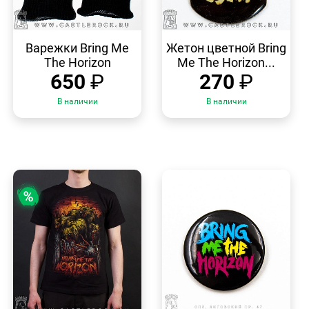
БЫСТРЫЙ
БЫСТРЫЙ
ПРОСМОТР
ПРОСМОТР
Варежки Bring Me
Жетон цветной Bring
The Horizon
Me The Horizon...
650
₽
270
₽
В наличии
В наличии