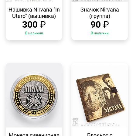
БЫСТРЫЙ
БЫСТРЫЙ
ПРОСМОТР
ПРОСМОТР
Нашивка Nirvana "In
Значок Nirvana
Utero" (вышивка)
(группа)
300
₽
90
₽
В наличии
В наличии
БЫСТРЫЙ
БЫСТРЫЙ
ПРОСМОТР
ПРОСМОТР
Монета сувенирная
Блокнот с