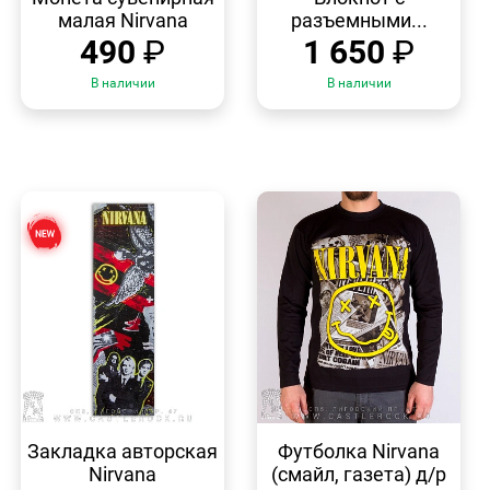
малая Nirvana
разъемными...
490
₽
1 650
₽
В наличии
В наличии
БЫСТРЫЙ
БЫСТРЫЙ
ПРОСМОТР
ПРОСМОТР
Закладка авторская
Футболка Nirvana
Nirvana
(смайл, газета) д/р