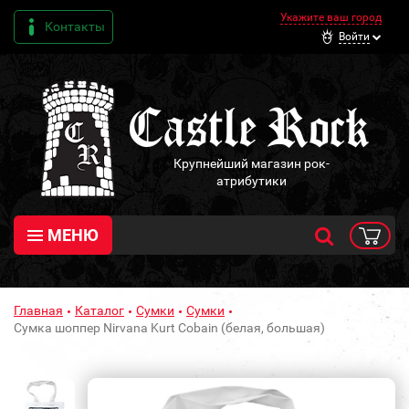
Укажите ваш город
Контакты
Войти
Крупнейший магазин рок-
атрибутики
МЕНЮ
Главная
Каталог
Сумки
Сумки
Сумка шоппер Nirvana Kurt Cobain (белая, большая)