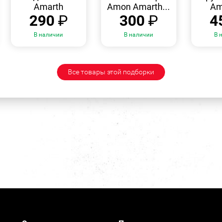
Amarth
Amon Amarth...
Am
290
₽
300
₽
4
В наличии
В наличии
В 
Все товары этой подборки