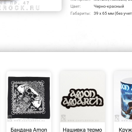
Цвет:
Черно-красный
Габариты:
39 х 65 мм (без уче
БЫСТРЫЙ
БЫСТРЫЙ
ПРОСМОТР
ПРОСМОТР
Бандана Amon
Нашивка термо
Круж