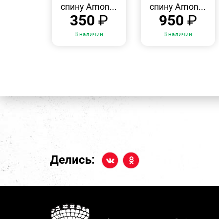
спину Amon...
спину Amon...
350
₽
950
₽
В наличии
В наличии
Делись: