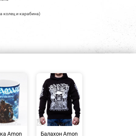
та колец и карабина)
БЫСТРЫЙ
БЫСТРЫЙ
ПРОСМОТР
ПРОСМОТР
ка Amon
Балахон Amon