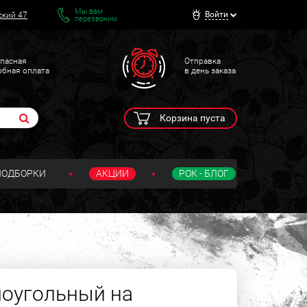
Мы вам
Войти
ский 47
перезвоним
пасная
Отправка
обная оплата
в день заказа
Корзина пуста
ПОДБОРКИ
АКЦИИ
РОК - БЛОГ
оугольный на