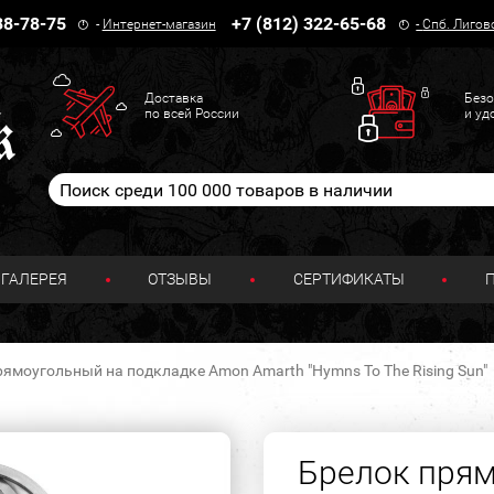
38-78-75
+7 (812) 322-65-68
-
Интернет-магазин
-
Спб. Лигов
Доставка
Безо
по всей России
и уд
ГАЛЕРЕЯ
ОТЗЫВЫ
СЕРТИФИКАТЫ
рямоугольный на подкладке Amon Amarth "Hymns To The Rising Sun"
Брелок прям