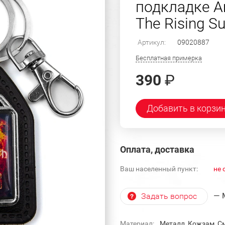
подкладке A
The Rising Su
Артикул:
09020887
Бесплатная примерка
390
₽
Добавить в корзи
Оплата, доставка
Ваш населенный пункт:
не 
— 
Задать вопрос
Материал:
Металл, Кожзам, С