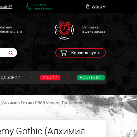
Мы вам
Войти
ский 47
перезвоним
пасная
Отправка
обная оплата
в день заказа
Корзина пуста
ПОДБОРКИ
АКЦИИ
РОК - БЛОГ
(Алхимия Готик) P565 Venom: The Scorpion's Tale
emy Gothic (Алхимия