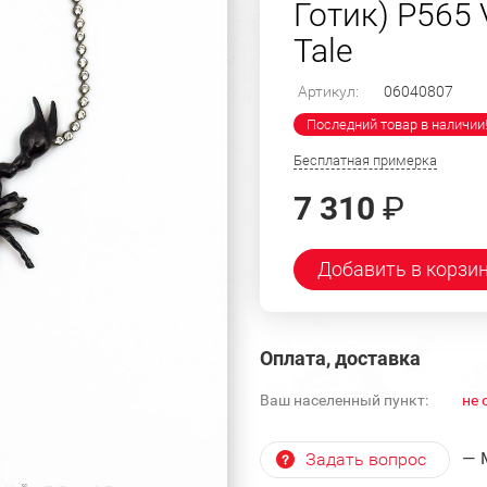
Готик) P565 
Tale
Артикул:
06040807
Последний товар в наличии
Бесплатная примерка
7 310
₽
Добавить в корзи
Оплата, доставка
Ваш населенный пункт:
не 
— 
Задать вопрос