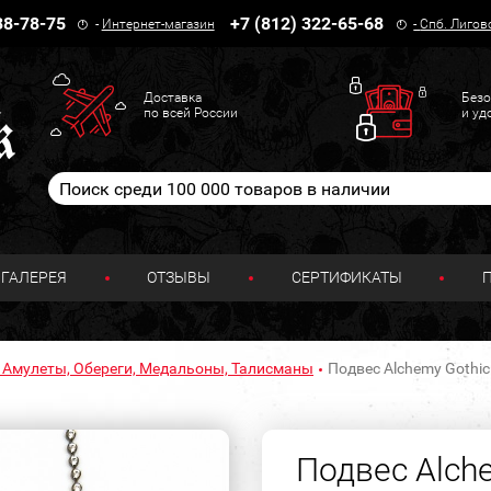
38-78-75
+7 (812) 322-65-68
-
Интернет-магазин
-
Спб. Лигов
Доставка
Безо
по всей России
и уд
ГАЛЕРЕЯ
ОТЗЫВЫ
СЕРТИФИКАТЫ
 Амулеты, Обереги, Медальоны, Талисманы
Подвес Alchemy Gothic 
Подвес Alch