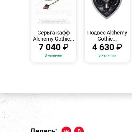
БЫСТРЫЙ
БЫСТРЫЙ
ПРОСМОТР
ПРОСМОТР
Серьга кафф
Подвес Alchemy
Alchemy Gothic...
Gothic...
7 040
₽
4 630
₽
В наличии
В наличии
Делись: