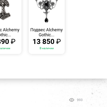
БЫСТРЫЙ
БЫСТРЫЙ
ПРОСМОТР
ПРОСМОТР
с Alchemy
Подвес Alchemy
thic...
Gothic...
890
₽
13 850
₽
наличии
В наличии
993