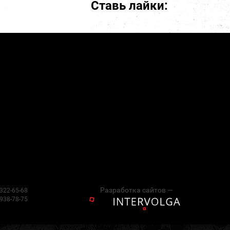
Ставь лайки:
Разработка сайтов —
 322-65-68
 938-78-75