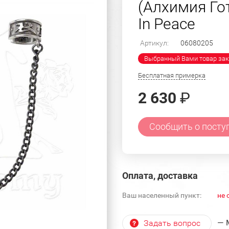
(Алхимия Го
In Peace
Артикул:
06080205
Выбранный Вами товар зак
Бесплатная примерка
2 630
₽
Сообщить о посту
Оплата, доставка
Ваш населенный пункт:
не 
— 
Задать вопрос