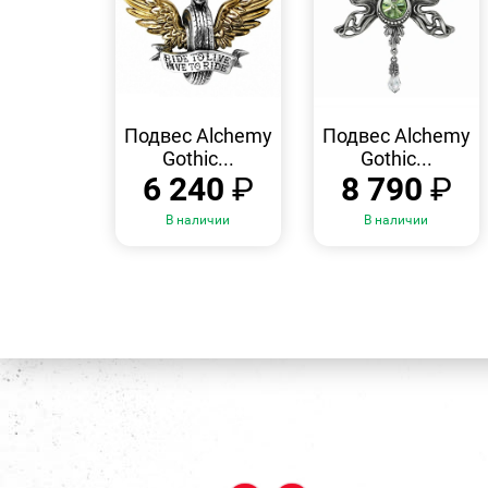
БЫСТРЫЙ
БЫСТРЫЙ
ПРОСМОТР
ПРОСМОТР
Подвес Alchemy
Подвес Alchemy
Gothic...
Gothic...
6 240
₽
8 790
₽
В наличии
В наличии