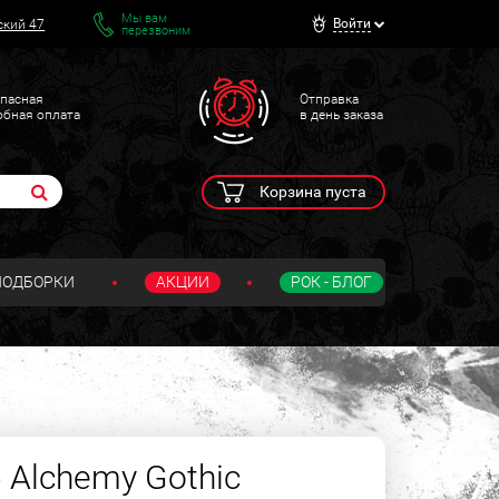
Мы вам
Войти
ский 47
перезвоним
пасная
Отправка
обная оплата
в день заказа
Корзина пуста
ПОДБОРКИ
АКЦИИ
РОК - БЛОГ
 Alchemy Gothic