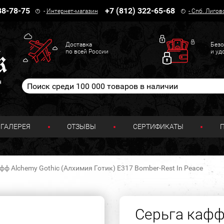
38-78-75
+7 (812) 322-65-68
-
Интернет-магазин
-
Спб. Лигов
Доставка
Безо
по всей России
и уд
н
ГАЛЕРЕЯ
ОТЗЫВЫ
СЕРТИФИКАТЫ
фф Alchemy Gothic (Алхимия Готик) E317 Bomber-Rest In Peace
Серьга кафф