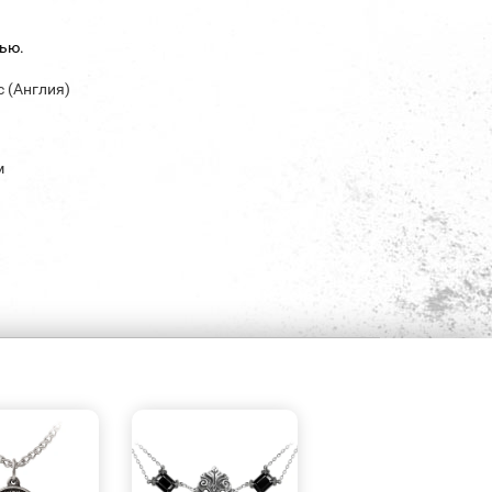
ью.
c (Англия)
м