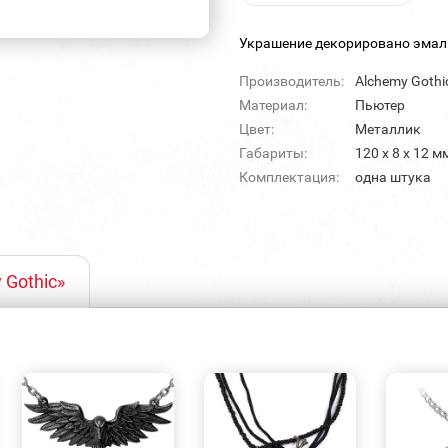
Украшение декорировано эмал
Производитель:
Alchemy Gothi
Материал:
Пьютер
Цвет:
Металлик
Габариты:
120 х 8 х 12 м
Комплектация:
одна штука
 Gothic»