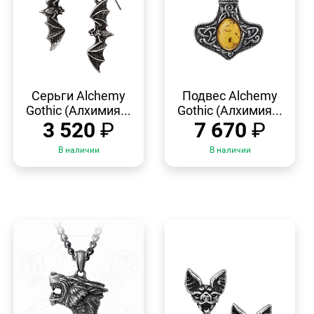
БЫСТРЫЙ
БЫСТРЫЙ
ПРОСМОТР
ПРОСМОТР
Серьги Alchemy
Подвес Alchemy
Gothic (Алхимия...
Gothic (Алхимия...
3 520
₽
7 670
₽
В наличии
В наличии