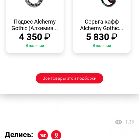
БЫСТРЫЙ
БЫСТРЫЙ
ПРОСМОТР
ПРОСМОТР
Подвес Alchemy
Серьга кафф
Gothic (Алхимия...
Alchemy Gothic...
4 350
₽
5 830
₽
В наличии
В наличии
Все товары этой подборки
1.3K
Делись: