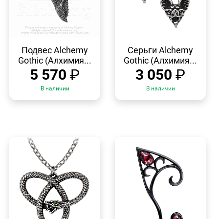
БЫСТРЫЙ
БЫСТРЫЙ
ПРОСМОТР
ПРОСМОТР
Подвес Alchemy
Серьги Alchemy
Gothic (Алхимия...
Gothic (Алхимия...
5 570
₽
3 050
₽
В наличии
В наличии