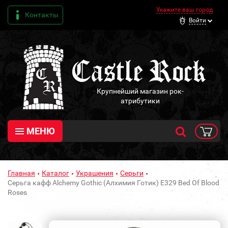
Укажите ваш город
Контакты
Войти
Крупнейший магазин рок-
атрибутики
МЕНЮ
Главная
Каталог
Украшения
Серьги
Серьга кафф Alchemy Gothic (Алхимия Готик) E329 Bed Of Blood
Roses