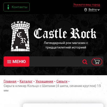
Укажите ваш город
Контакты
Войти
Легендарный рок-магазин с
тридцатилетней историей
МЕНЮ
Главная
Каталог
Украшения
Серьги
Серьга кликер Кольцо с Шипами (4 шипа, сечение круглое) 15
мм