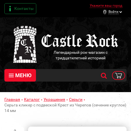
Укажите ваш город
Контакты
Войти
Легендарный рок-магазин с
тридцатилетней историей
МЕНЮ
Главная
Каталог
Украшения
Серьги
Серьга кликер с подвеской Крест из Черепов (сечение круглое)
14 мм