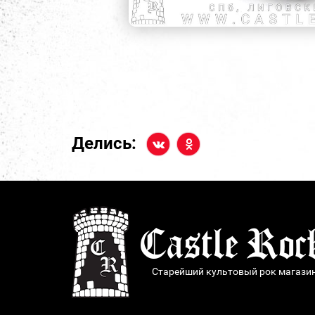
Делись:
Старейший культовый рок магази