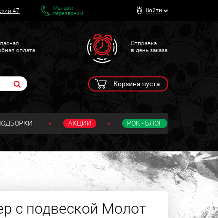
Мы вам
Войти
ский 47
перезвоним
пасная
Отправка
обная оплата
в день заказа
Корзина пуста
ПОДБОРКИ
АКЦИИ
РОК - БЛОГ
ер с подвеской Молот