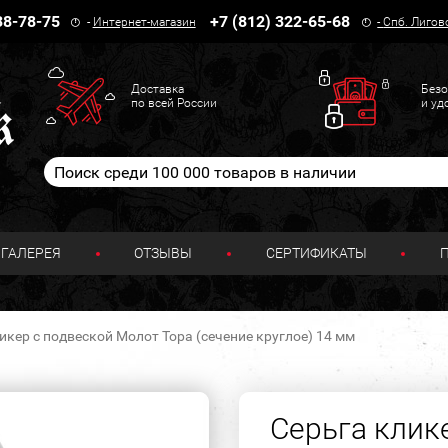
38-78-75
+7 (812) 322-65-68
-
Интернет-магазин
-
Спб. Лигов
Доставка
Безо
по всей России
и уд
ГАЛЕРЕЯ
ОТЗЫВЫ
СЕРТИФИКАТЫ
икер с подвеской Молот Тора (сечение круглое) 14 мм
Серьга клик