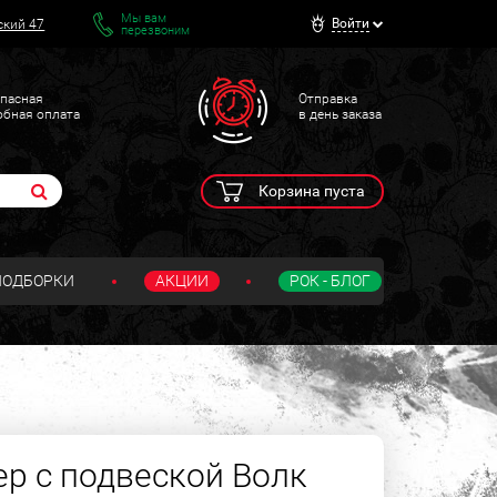
Мы вам
Войти
ский 47
перезвоним
пасная
Отправка
обная оплата
в день заказа
Корзина пуста
ПОДБОРКИ
АКЦИИ
РОК - БЛОГ
ер с подвеской Волк