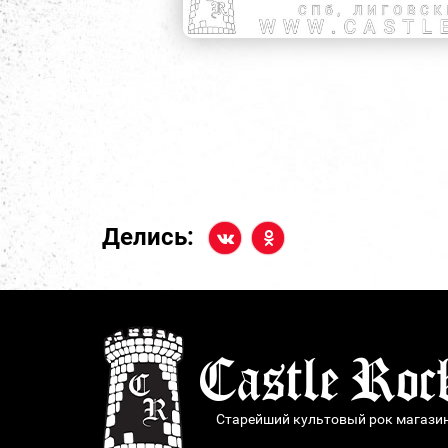
Делись:
Старейший культовый рок магази