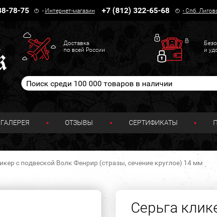
38-78-75
+7 (812) 322-65-68
-
Интернет-магазин
-
Спб. Лигов
Доставка
Безо
по всей России
и уд
ГАЛЕРЕЯ
ОТЗЫВЫ
СЕРТИФИКАТЫ
икер с подвеской Волк Фенрир (стразы, сечение круглое) 14 мм
Серьга клик