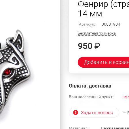
Фенрир (стр
14 мм
Артикул:
06081904
Бесплатная примерка
950
₽
Добавить в корзи
Оплата, доставка
Ваш населенный пункт:
не 
— 
Задать вопрос
Материал:
Нержавеющая