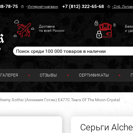
38-78-75
+7 (812) 322-65-68
-
Интернет-магазин
-
Спб. Лигов
Доставка
Безо
по всей России
и уд
н
ГАЛЕРЕЯ
ОТЗЫВЫ
СЕРТИФИКАТЫ
chemy Gothic (Алхимия Готик) E477C Tears Of The Moon-Crystal
Серьги Alch