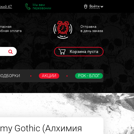
Мы вам
Войти
ский 47
перезвоним
пасная
Отправка
обная оплата
в день заказа
Корзина пуста
ПОДБОРКИ
АКЦИИ
РОК - БЛОГ
emy Gothic (Алхимия