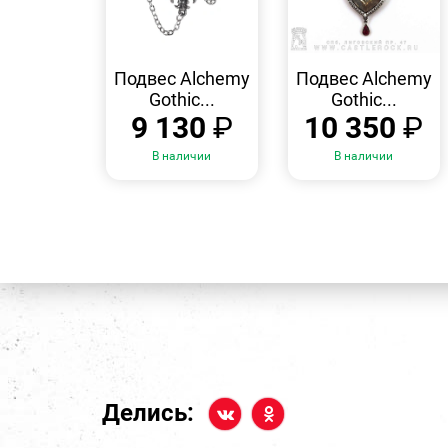
БЫСТРЫЙ
БЫСТРЫЙ
ПРОСМОТР
ПРОСМОТР
Подвес Alchemy
Подвес Alchemy
Gothic...
Gothic...
9 130
₽
10 350
₽
В наличии
В наличии
Делись: