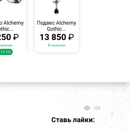
БЫСТРЫЙ
БЫСТРЫЙ
ПРОСМОТР
ПРОСМОТР
о Alchemy
Подвес Alchemy
thic...
Gothic...
250
₽
13 850
₽
наличии
В наличии
змеры:
(19.25)
123
Ставь лайки: