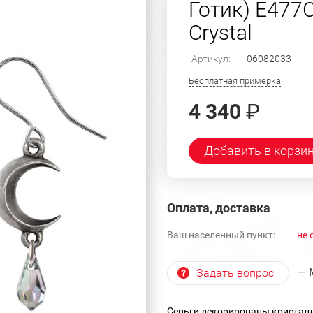
Готик) E477C
Crystal
Артикул:
06082033
Бесплатная примерка
4 340
₽
Добавить в корзи
Оплата, доставка
Ваш населенный пункт:
не 
— 
Задать вопрос
Серьги декорированы кристалл