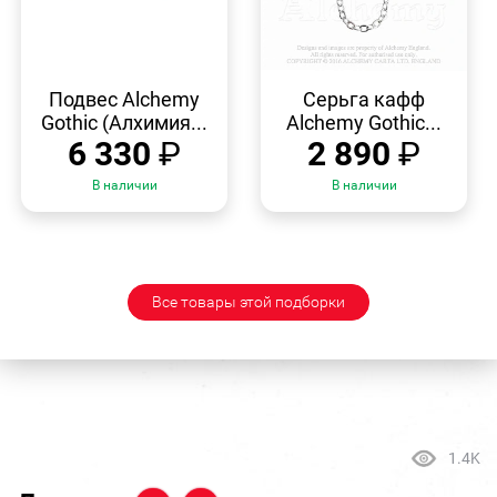
БЫСТРЫЙ
БЫСТРЫЙ
ПРОСМОТР
ПРОСМОТР
Подвес Alchemy
Серьга кафф
Gothic (Алхимия...
Alchemy Gothic...
6 330
₽
2 890
₽
В наличии
В наличии
Все товары этой подборки
1.4K