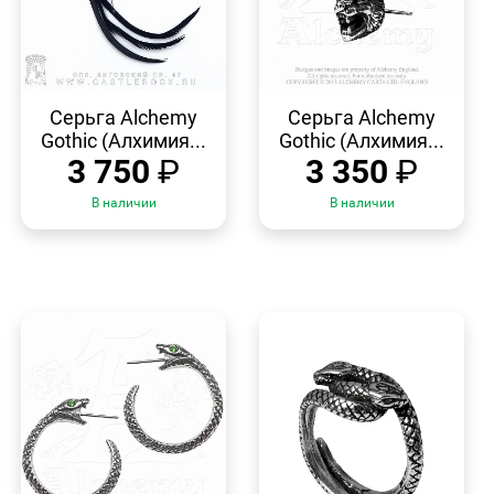
БЫСТРЫЙ
БЫСТРЫЙ
ПРОСМОТР
ПРОСМОТР
Серьга Alchemy
Серьга Alchemy
Gothic (Алхимия...
Gothic (Алхимия...
3 750
₽
3 350
₽
В наличии
В наличии