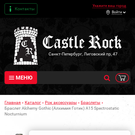
Укажите ваш город
Контакты
Войти
Санкт-Петербург, Лиговский пр, 47
МЕНЮ
Главная
Каталог
Рок аксессуары
Браслеты
Браслет Alchemy Gothic (Алхимия Готик) A15 Spectrostatic
Nocturnium