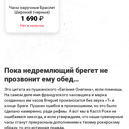
ПРОСМОТР
Часы наручные Браслет
Широкий (черные)
1 690
₽
Нет в наличии
Пока недремлющий брегет не
прозвонит ему обед…
Это цитата из пушкинского «Евгения Онегина», если помнишь.
На самом деле имя французского часовщика и марка
созданных им часов Breguet произносится без звука «Т» в
конце: Бреге. Пушкин ошибся в произношении, но это было
сделано намеренно, ради рифмы. А вот мы в Кастл Роке не
ошибаемся никогда, и если утверждаем, что наши сувенирные
часы станут прекрасным дополнением к твоему рокерскому
образу, то это истинная правда.