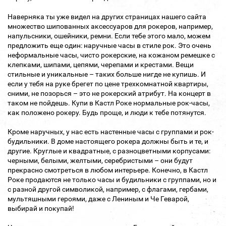
Наверняка ты уже видел на других страницах нашего сайта
множество шипованных аксессуаров для рокеров, например,
напульсники, ошейники, ремни. Если тебе этого мало, можем
предложить еще один: наручные часы в стиле рок. Это очень
неформальные часы, чисто рокерские, на кожаном ремешке с
клепками, шипами, цепями, черепами и крестами. Вещи
стильные и уникальные – таких больше нигде не купишь. И
если у тебя на руке брегет по цене трехкомнатной квартиры,
сними, не позорься – это не рокерский атрибут. На концерт в
таком не пойдешь. Купи в Кастл Роке нормальные рок-часы,
как положено рокеру. Будь проще, и люди к тебе потянутся.
Кроме наручных, у нас есть настенные часы с группами и рок-
будильники. В доме настоящего рокера должны быть и те, и
другие. Круглые и квадратные, с разноцветными корпусами:
черными, белыми, желтыми, серебристыми – они будут
прекрасно смотреться в любом интерьере. Конечно, в Кастл
Роке продаются не только часы и будильники с группами, но и
с разной другой символикой, например, с флагами, гербами,
мультяшными героями, даже с Лениным и Че Геварой,
выбирай и покупай!