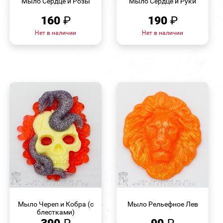
Мыло Сердце и Розы
Мыло Сердце и Руки
160
₽
190
₽
Нет в наличии
Нет в наличии
БЫСТРЫЙ
БЫСТРЫЙ
ПРОСМОТР
ПРОСМОТР
Мыло Череп и Кобра (с
Мыло Рельефное Лев
блестками)