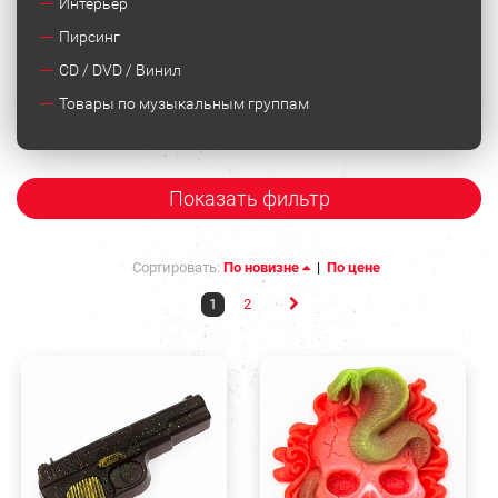
Интерьер
Пирсинг
CD / DVD / Винил
Товары по музыкальным группам
Показать фильтр
Сортировать:
По новизне
|
По цене
1
2