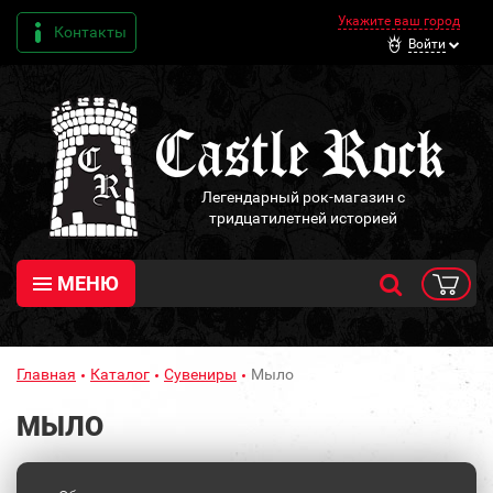
Укажите ваш город
Контакты
Войти
Легендарный рок-магазин с
тридцатилетней историей
МЕНЮ
Главная
Каталог
Сувениры
Мыло
МЫЛО