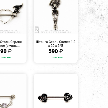
БЫСТРЫЙ
БЫСТРЫЙ
ПРОСМОТР
ПРОСМОТР
Сталь Сердце
Штанга Сталь Скелет 1,2
ое (эмаль...
х 20 х 5/5
490
₽
590
₽
 наличии
В наличии