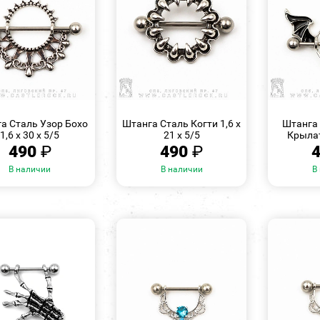
БЫСТРЫЙ
БЫСТРЫЙ
ПРОСМОТР
ПРОСМОТР
а Сталь Узор Бохо
Штанга Сталь Когти 1,6 х
Штанга 
1,6 х 30 х 5/5
21 х 5/5
Крылат
490
₽
490
₽
В наличии
В наличии
В