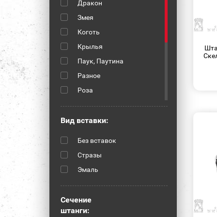
Дракон
Змея
Коготь
Крылья
Шта
Скел
Паук, Паутина
Разное
Роза
Сердце
Скелет
Вид вставки:
Скорпион
Без вставок
Солнце
Стразы
Стрела
Эмаль
Узор
Череп
Сечение
Шар
штанги: