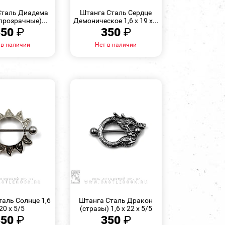
ПРОСМОТР
ПРОСМОТР
Сталь Диадема
Штанга Сталь Сердце
прозрачные)...
Демоническое 1,6 х 19 х...
350
₽
350
₽
 в наличии
Нет в наличии
БЫСТРЫЙ
БЫСТРЫЙ
ПРОСМОТР
ПРОСМОТР
таль Солнце 1,6
Штанга Сталь Дракон
 20 х 5/5
(стразы) 1,6 х 22 х 5/5
350
₽
350
₽