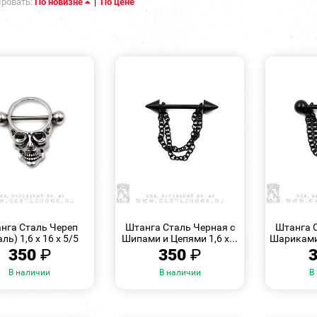
ровать:
По новизне
|
По цене
БЫСТРЫЙ
БЫСТРЫЙ
ПРОСМОТР
ПРОСМОТР
нга Сталь Череп
Штанга Сталь Черная с
Штанга С
ль) 1,6 х 16 х 5/5
Шипами и Цепями 1,6 х...
Шариками 
350
₽
350
₽
В наличии
В наличии
В