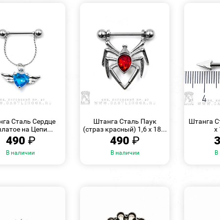
БЫСТРЫЙ
БЫСТРЫЙ
ПРОСМОТР
ПРОСМОТР
нга Сталь Сердце
Штанга Сталь Паук
Штанга С
латое на Цепи...
(страз красный) 1,6 х 18...
х
490
₽
490
₽
В наличии
В наличии
В