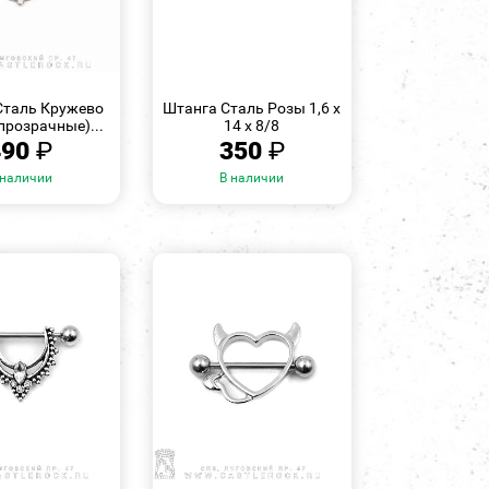
БЫСТРЫЙ
БЫСТРЫЙ
ПРОСМОТР
ПРОСМОТР
Сталь Кружево
Штанга Сталь Розы 1,6 х
прозрачные)...
14 х 8/8
490
₽
350
₽
 наличии
В наличии
БЫСТРЫЙ
БЫСТРЫЙ