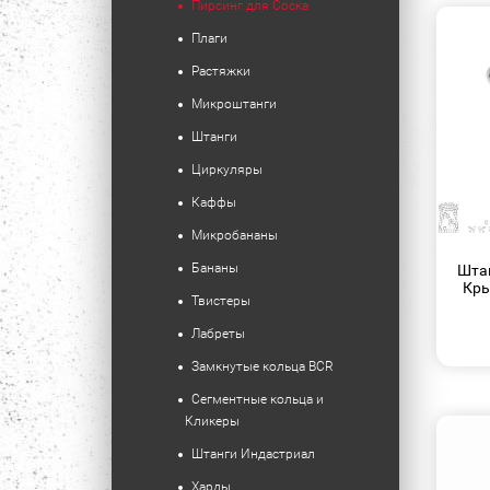
Пирсинг для Соска
Плаги
Растяжки
Микроштанги
Штанги
Циркуляры
Каффы
Микробананы
Бананы
Шта
Кры
Твистеры
Лабреты
Замкнутые кольца BCR
Сегментные кольца и
Кликеры
Штанги Индастриал
Харды