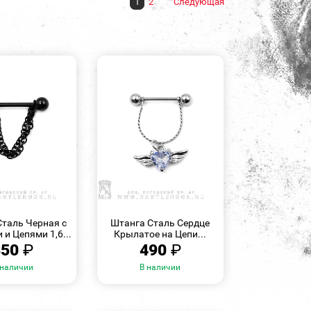
1
2
Следующая
БЫСТРЫЙ
БЫСТРЫЙ
ПРОСМОТР
ПРОСМОТР
таль Черная с
Штанга Сталь Сердце
и Цепями 1,6...
Крылатое на Цепи...
350
₽
490
₽
 наличии
В наличии