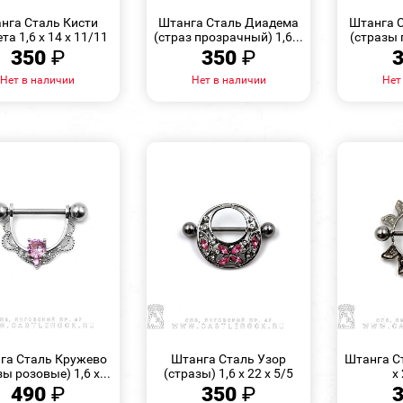
ПРОСМОТР
ПРОСМОТР
нга Сталь Кисти
Штанга Сталь Диадема
Штанга 
та 1,6 х 14 х 11/11
(страз прозрачный) 1,6...
(стразы 
350
₽
350
₽
Нет в наличии
Нет в наличии
Нет
БЫСТРЫЙ
БЫСТРЫЙ
ПРОСМОТР
ПРОСМОТР
га Сталь Кружево
Штанга Сталь Узор
Штанга С
ы розовые) 1,6 х...
(стразы) 1,6 х 22 х 5/5
х
490
₽
350
₽