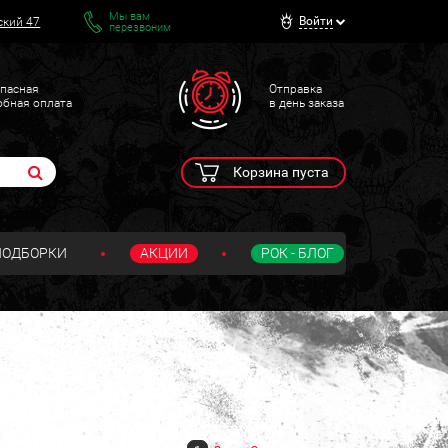
Мы вам
Войти
ский 47
перезвоним
пасная
Отправка
обная оплата
в день заказа
Корзина пуста
ПОДБОРКИ
АКЦИИ
РОК - БЛОГ