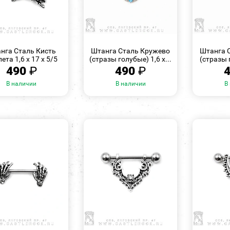
БЫСТРЫЙ
БЫСТРЫЙ
ПРОСМОТР
ПРОСМОТР
нга Сталь Кисть
Штанга Сталь Кружево
Штанга 
ета 1,6 х 17 х 5/5
(стразы голубые) 1,6 х...
(стразы 
490
₽
490
₽
В наличии
В наличии
В
БЫСТРЫЙ
БЫСТРЫЙ