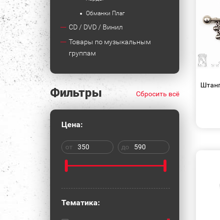
Обманки Плаг
CD / DVD / Винил
Товары по музыкальным
группам
Штанг
Фильтры
Сбросить всё
Цена:
от
до
Тематика: