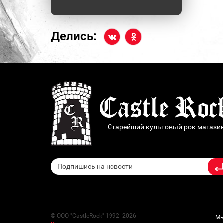
Делись:
Старейший культовый рок магази
© ООО "CastleRock" 1992- 2026
Мы