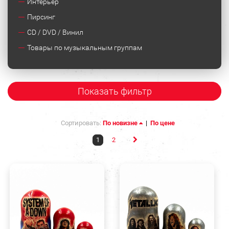
Интерьер
Пирсинг
CD / DVD / Винил
Товары по музыкальным группам
Показать фильтр
Сортировать:
По новизне
|
По цене
1
2