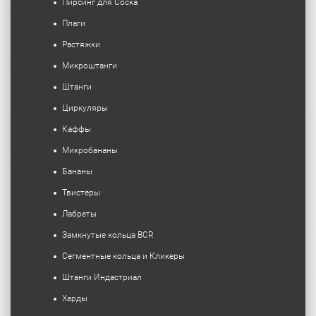
Пирсинг для Соска
Плаги
Растяжки
Микроштанги
Штанги
Циркуляры
Каффы
Микробананы
Бананы
Твистеры
Лабреты
Замкнутые кольца BCR
Сегментные кольца и Кликеры
Штанги Индастриал
Харды