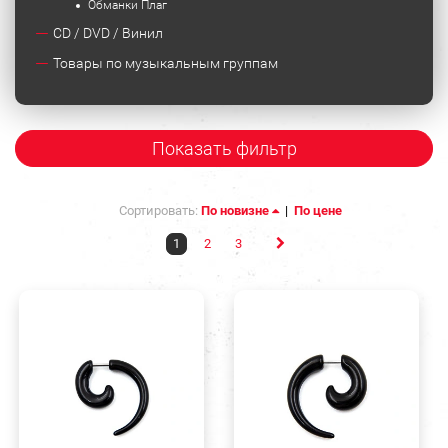
Обманки Плаг
CD / DVD / Винил
Товары по музыкальным группам
Показать фильтр
Сортировать:
По новизне
|
По цене
1
2
3