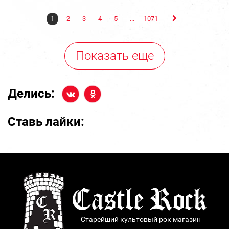
1
2
3
4
5
...
1071
Показать еще
Делись:
Ставь лайки:
Старейший культовый рок магазин