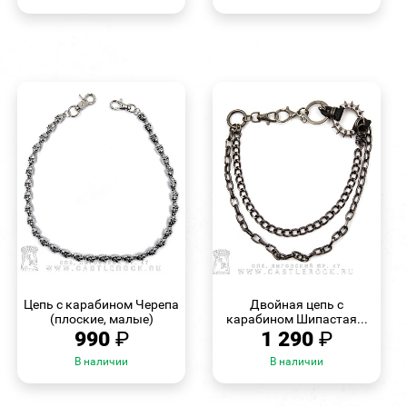
БЫСТРЫЙ
БЫСТРЫЙ
ПРОСМОТР
ПРОСМОТР
Цепь с карабином Черепа
Двойная цепь с
(плоские, малые)
карабином Шипастая...
990
₽
1 290
₽
В наличии
В наличии