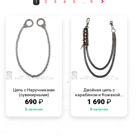
1
2
3
4
5
...
9
БЫСТРЫЙ
БЫСТРЫЙ
ПРОСМОТР
ПРОСМОТР
Цепь с Наручниками
Двойная цепь с
(сувенирными)
карабином и Кожаной...
690
₽
1 690
₽
В наличии
В наличии