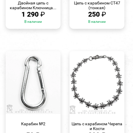
Двойная цепь с
Цепь с карабином СТ47
карабином Ключница...
(тонкая)
1 290
₽
250
₽
В наличии
В наличии
БЫСТРЫЙ
БЫСТРЫЙ
ПРОСМОТР
ПРОСМОТР
Карабин №2
Цепь с карабином Черепа
и Кости