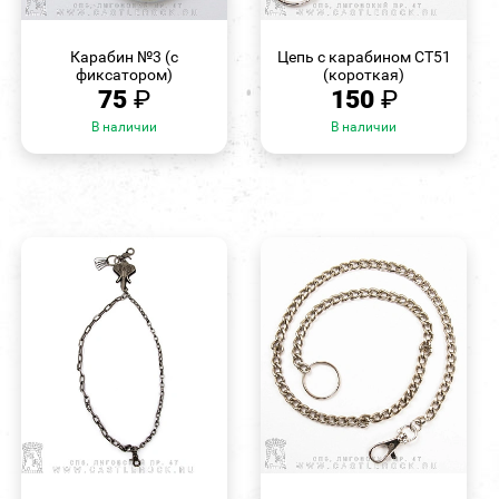
БЫСТРЫЙ
БЫСТРЫЙ
ПРОСМОТР
ПРОСМОТР
Карабин №3 (с
Цепь с карабином СТ51
фиксатором)
(короткая)
75
₽
150
₽
В наличии
В наличии
БЫСТРЫЙ
БЫСТРЫЙ
ПРОСМОТР
ПРОСМОТР