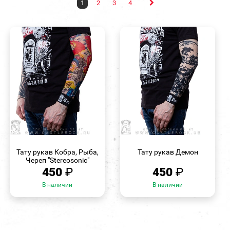
1
2
3
4
БЫСТРЫЙ
БЫСТРЫЙ
ПРОСМОТР
ПРОСМОТР
Тату рукав Кобра, Рыба,
Тату рукав Демон
Череп "Stereosonic"
450
₽
450
₽
В наличии
В наличии