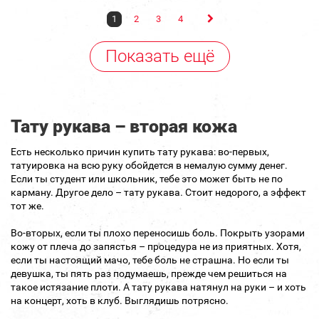
1
2
3
4
Показать ещё
Тату рукава – вторая кожа
Есть несколько причин купить тату рукава: во-первых,
татуировка на всю руку обойдется в немалую сумму денег.
Если ты студент или школьник, тебе это может быть не по
карману. Другое дело – тату рукава. Стоит недорого, а эффект
тот же.
Во-вторых, если ты плохо переносишь боль. Покрыть узорами
кожу от плеча до запястья – процедура не из приятных. Хотя,
если ты настоящий мачо, тебе боль не страшна. Но если ты
девушка, ты пять раз подумаешь, прежде чем решиться на
такое истязание плоти. А тату рукава натянул на руки – и хоть
на концерт, хоть в клуб. Выглядишь потрясно.