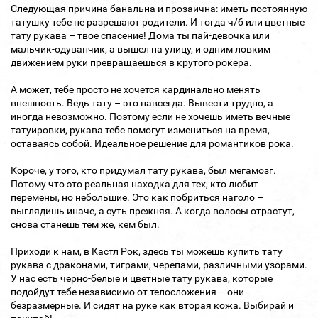
Следующая причина банальна и прозаична: иметь постоянную
татушку тебе не разрешают родители. И тогда ч/б или цветные
тату рукава – твое спасение! Дома ты пай-девочка или
мальчик-одуванчик, а вышел на улицу, и одним ловким
движением руки превращаешься в крутого рокера.
А может, тебе просто не хочется кардинально менять
внешность. Ведь тату – это навсегда. Вывести трудно, а
иногда невозможно. Поэтому если не хочешь иметь вечные
татуировки, рукава тебе помогут измениться на время,
оставаясь собой. Идеальное решение для романтиков рока.
Короче, у того, кто придумал тату рукава, был мегамозг.
Потому что это реальная находка для тех, кто любит
перемены, но небольшие. Это как побриться наголо –
выглядишь иначе, а суть прежняя. А когда волосы отрастут,
снова станешь тем же, кем был.
Приходи к нам, в Кастл Рок, здесь ты можешь купить тату
рукава с драконами, тиграми, черепами, различными узорами.
У нас есть черно-белые и цветные тату рукава, которые
подойдут тебе независимо от телосложения – они
безразмерные. И сидят на руке как вторая кожа. Выбирай и