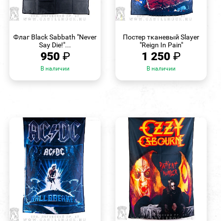
БЫСТРЫЙ
БЫСТРЫЙ
ПРОСМОТР
ПРОСМОТР
Флаг Black Sabbath "Never
Постер тканевый Slayer
Say Die!"...
"Reign In Pain"
950
₽
1 250
₽
В наличии
В наличии