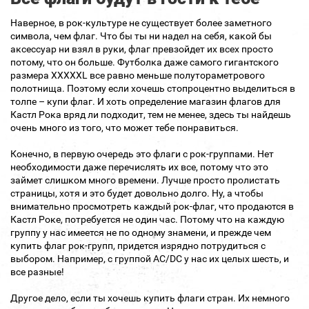
Наверное, в рок-культуре не существует более заметного
символа, чем флаг. Что бы ты ни надел на себя, какой бы
аксессуар ни взял в руки, флаг превзойдет их всех просто
потому, что он больше. Футболка даже самого гигантского
размера XXXXXL все равно меньше полутораметрового
полотнища. Поэтому если хочешь стопроцентно выделиться в
толпе – купи флаг. И хоть определение магазин флагов для
Кастл Рока вряд ли подходит, тем не менее, здесь ты найдешь
очень много из того, что может тебе понравиться.
Конечно, в первую очередь это флаги с рок-группами. Нет
необходимости даже перечислять их все, потому что это
займет слишком много времени. Лучше просто пролистать
страницы, хотя и это будет довольно долго. Ну, а чтобы
внимательно просмотреть каждый рок-флаг, что продаются в
Кастл Роке, потребуется не один час. Потому что на каждую
группу у нас имеется не по одному знамени, и прежде чем
купить флаг рок-групп, придется изрядно потрудиться с
выбором. Например, с группой AC/DC у нас их целых шесть, и
все разные!
Другое дело, если ты хочешь купить флаги стран. Их немного