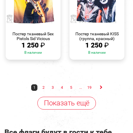
БЫСТРЫЙ
БЫСТРЫЙ
ПРОСМОТР
ПРОСМОТР
Постер тканевый Sex
Постер тканевый KISS
Pistols Sid Vicious
(группа, красный)
1 250
₽
1 250
₽
В наличии
В наличии
1
2
3
4
5
...
19
Показать ещё
Все флаги будут в гости к тебе