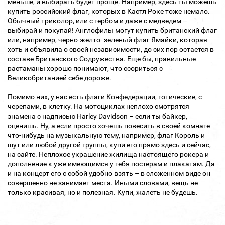
меньше, и выбирать будет проще. Например, здесь ты можешь
купить российский флаг, которых в Кастл Роке тоже немало.
Обычный триколор, или с гербом и даже с медведем –
выбирай и покупай! Англофилы могут купить британский флаг
или, например, черно-желто- зеленый флаг Ямайки, которая
хоть и объявила о своей независимости, до сих пор остается в
составе Британского Содружества. Еще бы, правильные
растаманы хорошо понимают, что ссориться с
Великобританией себе дороже.
Помимо них, у нас есть флаги Конфедерации, готические, с
черепами, в клетку. На мотоциклах неплохо смотрятся
знамена с надписью Harley Davidson – если ты байкер,
оценишь. Ну, а если просто хочешь повесить в своей комнате
что-нибудь на музыкальную тему, например, флаг Король и
шут или любой другой группы, купи его прямо здесь и сейчас,
на сайте. Неплохое украшение жилища настоящего рокера и
дополнение к уже имеющимся у тебя постерам и плакатам. Да
и на концерт его с собой удобно взять – в сложенном виде он
совершенно не занимает места. Иными словами, вещь не
только красивая, но и полезная. Купи, жалеть не будешь.