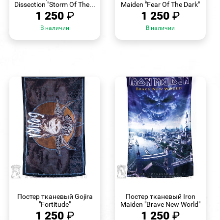
Dissection "Storm Of The...
Maiden "Fear Of The Dark"
1 250
₽
1 250
₽
В наличии
В наличии
БЫСТРЫЙ
БЫСТРЫЙ
ПРОСМОТР
ПРОСМОТР
Постер тканевый Gojira
Постер тканевый Iron
"Fortitude"
Maiden "Brave New World"
1 250
₽
1 250
₽