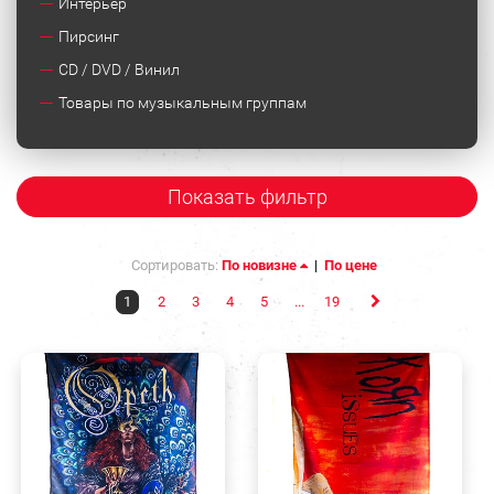
Интерьер
Пирсинг
CD / DVD / Винил
Товары по музыкальным группам
Показать фильтр
Сортировать:
По новизне
|
По цене
1
2
3
4
5
...
19