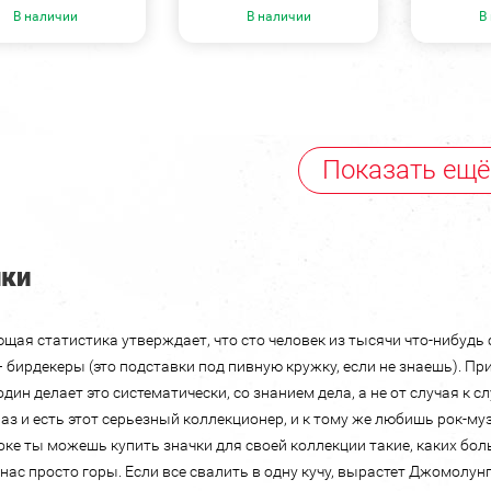
В наличии
В наличии
В
Показать ещё
чки
щая статистика утверждает, что сто человек из тысячи что-нибудь 
– бирдекеры (это подставки под пивную кружку, если не знаешь). Пр
один делает это систематически, со знанием дела, а не от случая к с
раз и есть этот серьезный коллекционер, и к тому же любишь рок-му
оке ты можешь купить значки для своей коллекции такие, каких бол
у нас просто горы. Если все свалить в одну кучу, вырастет Джомолун