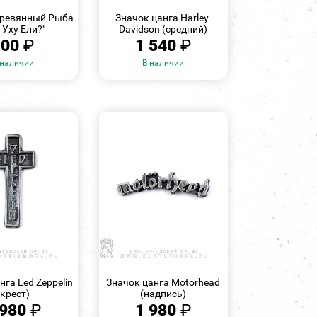
ПРОСМОТР
ПРОСМОТР
еревянный Рыба
Значок цанга Harley-
 Уху Ели?"
Davidson (средний)
100
₽
1 540
₽
 наличии
В наличии
БЫСТРЫЙ
БЫСТРЫЙ
ПРОСМОТР
ПРОСМОТР
нга Led Zeppelin
Значок цанга Motorhead
(крест)
(надпись)
 980
₽
1 980
₽