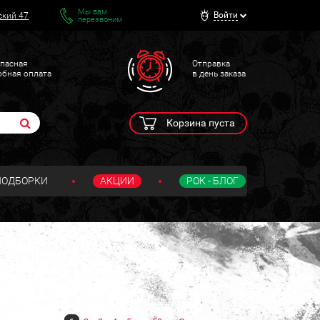
Мы вам
Войти
ский 47
перезвоним
пасная
Отправка
обная оплата
в день заказа
Корзина пуста
ПОДБОРКИ
АКЦИИ
РОК - БЛОГ