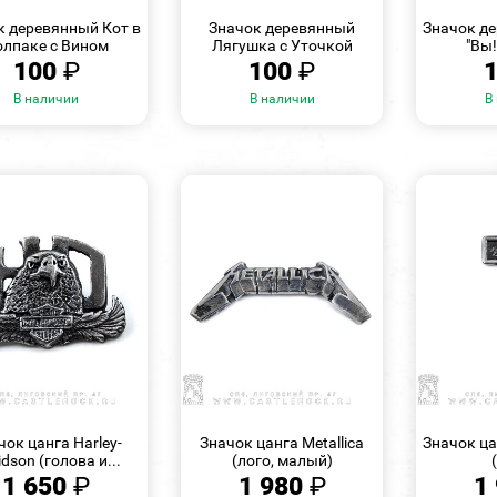
ПРОСМОТР
ПРОСМОТР
к деревянный Кот в
Значок деревянный
Значок д
олпаке с Вином
Лягушка с Уточкой
"Вы!
100
₽
100
₽
В наличии
В наличии
В
БЫСТРЫЙ
БЫСТРЫЙ
ПРОСМОТР
ПРОСМОТР
чок цанга Harley-
Значок цанга Metallica
Значок ца
dson (голова и...
(лого, малый)
1 650
₽
1 980
₽
1