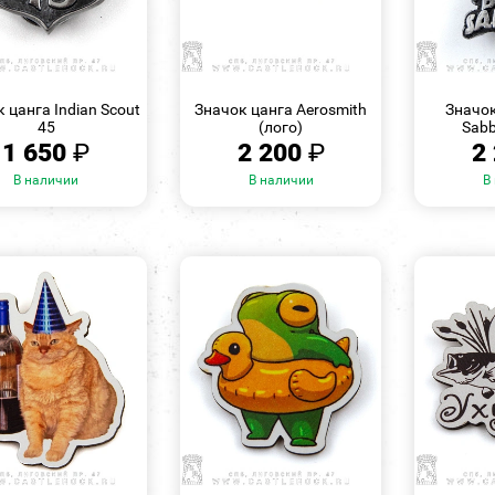
БЫСТРЫЙ
БЫСТРЫЙ
ПРОСМОТР
ПРОСМОТР
 цанга Indian Scout
Значок цанга Aerosmith
Значок
45
(лого)
Sabb
1 650
₽
2 200
₽
2
В наличии
В наличии
В
БЫСТРЫЙ
БЫСТРЫЙ