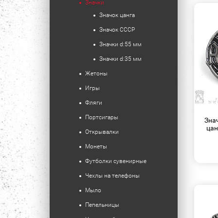
Значки
Значок цанга
Значок СССР
Значки d:55 мм
Значки d:35 мм
Жетоны
Игры
Фляги
Портсигары
Зна
цан
Открывалки
Монеты
Футболки сувенирные
Чехлы на телефоны
Мыло
Пепельницы