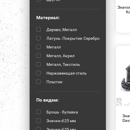
Avenged Sevenfold
Значо
К
Bad Religion
Материал:
Batman
Дерево, Металл
Beatles
Латунь. Покрытие: Серебро
Beavis and Butt-Head
Металл
Behemoth
Металл, Акрил
Bender
Металл, Текстиль
Biohazard (биологическая
опасность)
Нержавеющая сталь
Biohazard
Пластик
Black Sabbath
Black Veil Brides
По видам:
Blink-182
Брошь - булавка
Bring Me The Horizon
Зна
Davi
Значки d:25 мм
Bullet For My Valentine
Значки d:35 мм