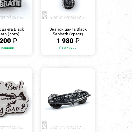
БЫСТРЫЙ
БЫСТРЫЙ
ПРОСМОТР
ПРОСМОТР
 цанга Black
Значок цанга Black
ath (лого)
Sabbath (крест)
 200
₽
1 980
₽
 наличии
В наличии
БЫСТРЫЙ
БЫСТРЫЙ