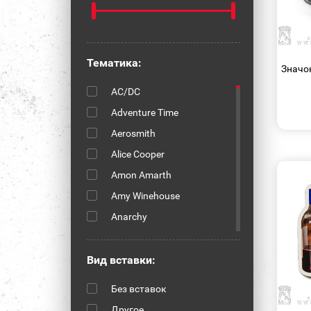
Тематика:
Значок
AC/DC
Adventure Time
Aerosmith
Alice Cooper
Amon Amarth
Amy Winehouse
Anarchy
Anthrax
Arch Enemy
Вид вставки:
Arctic Monkeys
Без вставок
Asking Alexandria
Другое