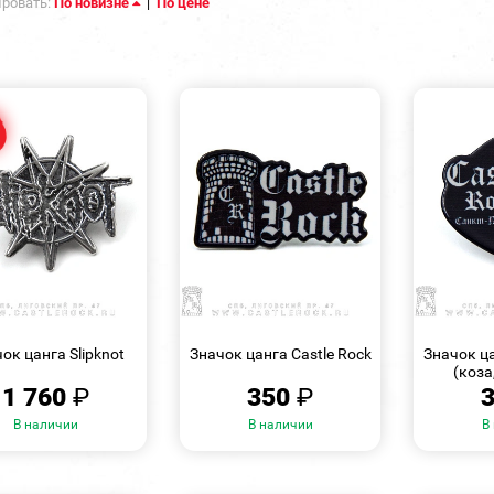
ровать:
По новизне
|
По цене
БЫСТРЫЙ
БЫСТРЫЙ
ПРОСМОТР
ПРОСМОТР
ок цанга Slipknot
Значок цанга Castle Rock
Значок ца
(коза
1 760
₽
350
₽
В наличии
В наличии
В