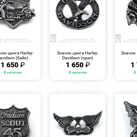
БЫСТРЫЙ
БЫСТРЫЙ
ПРОСМОТР
ПРОСМОТР
чок цанга Harley-
Значок цанга Harley-
Значок
avidson (байк)
Davidson (орел)
1 650
₽
1 650
₽
1
В наличии
В наличии
В