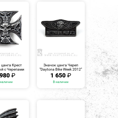
БЫСТРЫЙ
БЫСТРЫЙ
ПРОСМОТР
ПРОСМОТР
 цанга Крест
Значок цанга Череп
й с Черепами
"Daytona Bike Week 2012"
 980
₽
1 650
₽
 наличии
В наличии