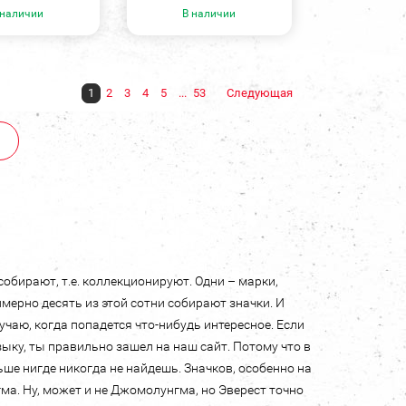
 наличии
В наличии
1
2
3
4
5
...
53
Следующая
собирают, т.е. коллекционируют. Одни – марки,
имерно десять из этой сотни собирают значки. И
лучаю, когда попадется что-нибудь интересное. Если
зыку, ты правильно зашел на наш сайт. Потому что в
ьше нигде никогда не найдешь. Значков, особенно на
гма. Ну, может и не Джомолунгма, но Эверест точно