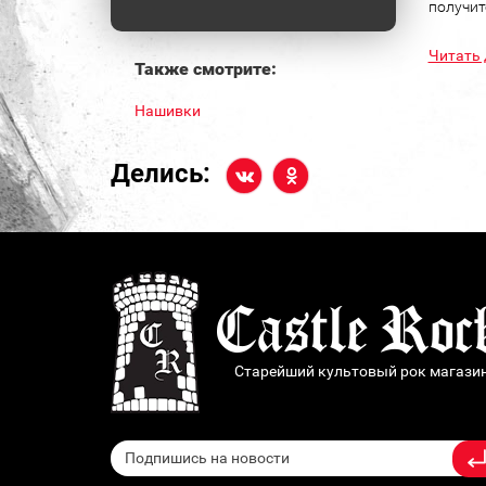
Disturbed
получитс
Doom
Читать 
Также смотрите:
Doors
Dota 2
Нашивки
Elvis Presley
Делись:
Emerson, Lake & Palmer
Enter Shikari
Eskimo Callboy
Evanescence
Exodus
Exploited
Fall Out Boy
Старейший культовый рок магази
Fallout
Five Finger Death Punch
FPG