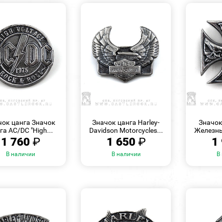
БЫСТРЫЙ
БЫСТРЫЙ
ПРОСМОТР
ПРОСМОТР
чок цанга Значок
Значок цанга Harley-
Значок
га AC/DC "High...
Davidson Motorcycles...
Железны
1 760
₽
1 650
₽
1
В наличии
В наличии
В