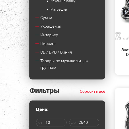
Чехлы на банку
Матрешки
Сумки
Украшения
Интерьер
Пирсинг
Зна
CD / DVD / Винил
D
Товары по музыкальным
группам
Фильтры
Сбросить всё
Цена:
от
до