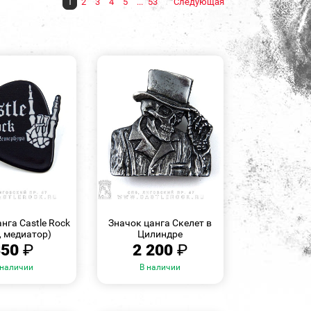
1
2
3
4
5
...
53
Следующая
БЫСТРЫЙ
БЫСТРЫЙ
ПРОСМОТР
ПРОСМОТР
нга Castle Rock
Значок цанга Скелет в
, медиатор)
Цилиндре
350
₽
2 200
₽
 наличии
В наличии