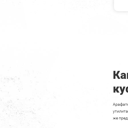
Ка
ку
Арафатк
утилита
же пред