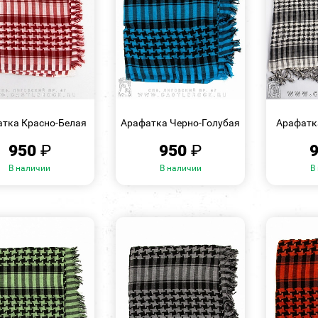
БЫСТРЫЙ
БЫСТРЫЙ
ПРОСМОТР
ПРОСМОТР
тка Красно-Белая
Арафатка Черно-Голубая
Арафатк
950
₽
950
₽
В наличии
В наличии
В