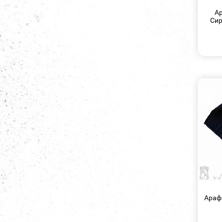
Ар
Сир
Араф