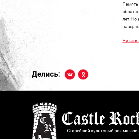
Память 
обратно
лет. Но
наверно
Читать 
Делись:
Старейший культовый рок магази