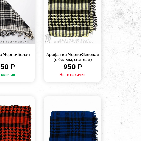
БЫСТРЫЙ
БЫСТРЫЙ
ПРОСМОТР
ПРОСМОТР
а Черно-Белая
Арафатка Черно-Зеленая
(с белым, светлая)
950
₽
950
₽
 наличии
Нет в наличии