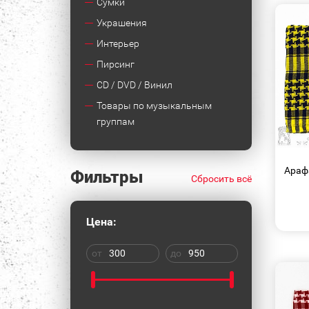
Сумки
Украшения
Интерьер
Пирсинг
CD / DVD / Винил
Товары по музыкальным
группам
Араф
Фильтры
Сбросить всё
Цена:
от
до