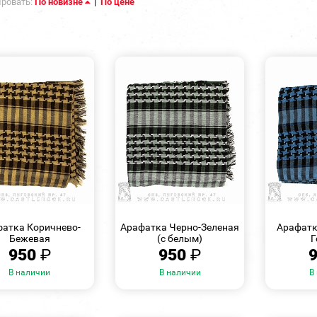
ровать:
По новизне
|
По цене
БЫСТРЫЙ
БЫСТРЫЙ
ПРОСМОТР
ПРОСМОТР
атка Коричнево-
Арафатка Черно-Зеленая
Арафатк
Бежевая
(с белым)
Г
950
₽
950
₽
В наличии
В наличии
В