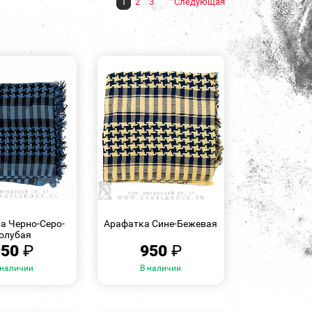
1
2
3
Следующая
БЫСТРЫЙ
БЫСТРЫЙ
ПРОСМОТР
ПРОСМОТР
а Черно-Серо-
Арафатка Сине-Бежевая
олубая
950
₽
950
₽
 наличии
В наличии