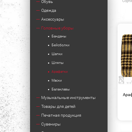
Сорти
Обувь
Одежда
Аксессуары
Головные уборы
Банданы
Бейсболки
Шапки
Шляпы
Арафатки
Маски
Балаклавы
Араф
Музыкальные инструменты
Товары для детей
Печатная продукция
Сувениры