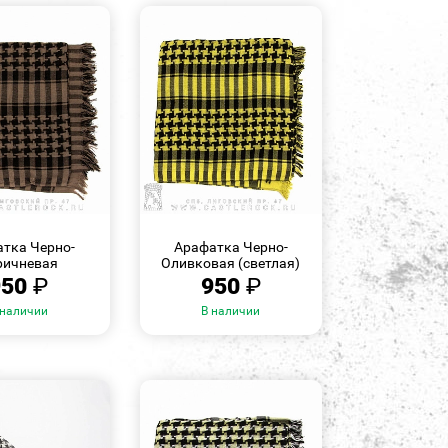
БЫСТРЫЙ
БЫСТРЫЙ
ПРОСМОТР
ПРОСМОТР
тка Черно-
Арафатка Черно-
ричневая
Оливковая (светлая)
950
₽
950
₽
 наличии
В наличии