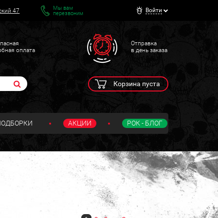
Мы вам
Войти
ский 47
перезвоним
пасная
Отправка
обная оплата
в день заказа
Корзина пуста
ПОДБОРКИ
АКЦИИ
РОК - БЛОГ