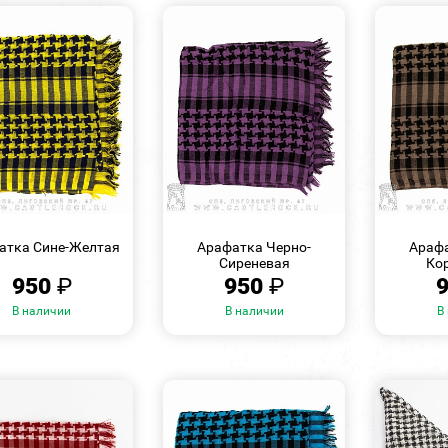
БЫСТРЫЙ
БЫСТРЫЙ
ПРОСМОТР
ПРОСМОТР
атка Сине-Желтая
Арафатка Черно-
Арафа
Сиреневая
Ко
950
₽
950
₽
В наличии
В наличии
В