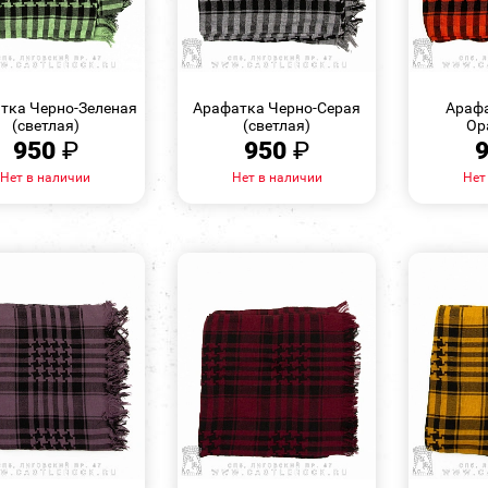
БЫСТРЫЙ
БЫСТРЫЙ
ПРОСМОТР
ПРОСМОТР
тка Черно-Зеленая
Арафатка Черно-Серая
Арафа
(светлая)
(светлая)
Ор
950
₽
950
₽
Нет в наличии
Нет в наличии
Нет
БЫСТРЫЙ
БЫСТРЫЙ