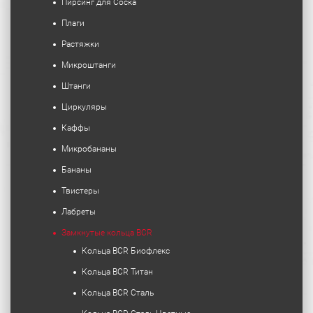
Пирсинг для Соска
Плаги
Растяжки
Микроштанги
Штанги
Циркуляры
Каффы
Микробананы
Бананы
Твистеры
Лабреты
Замкнутые кольца BCR
Кольца BCR Биофлекс
Кольца BCR Титан
Кольца BCR Сталь