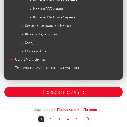
Кольца BCR Сталь Цветные
Кольца BCR Акрил
Кольца BCR Сталь Черные
Сегментные кольца и Кликеры
Штанги Индастриал
Харды
Обманки Плаг
CD / DVD / Винил
Товары по музыкальным группам
Показать фильтр
Сортировать:
По новизне
|
По цене
1
2
3
4
5