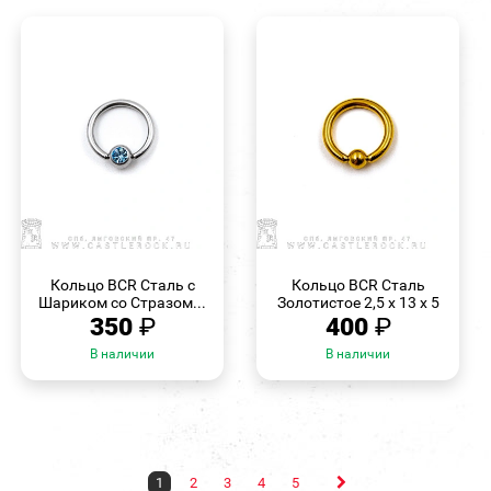
БЫСТРЫЙ
БЫСТРЫЙ
ПРОСМОТР
ПРОСМОТР
Кольцо BCR Сталь с
Кольцо BCR Сталь
Шариком со Стразом...
Золотистое 2,5 х 13 х 5
350
₽
400
₽
В наличии
В наличии
1
2
3
4
5