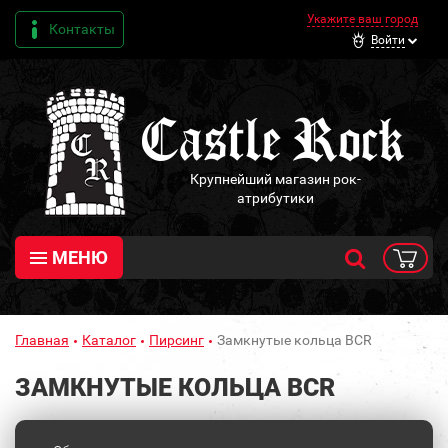
Укажите ваш город
Контакты
Войти
Крупнейший магазин рок-
атрибутики
МЕНЮ
Главная
Каталог
Пирсинг
Замкнутые кольца BCR
ЗАМКНУТЫЕ КОЛЬЦА BCR