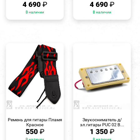
4 690
₽
4 690
₽
В наличии
В наличии
БЫСТРЫЙ
БЫСТРЫЙ
ПРОСМОТР
ПРОСМОТР
Ремень для гитары Пламя
Звукосниматель д/
Красное
эл.гитары PUC 02 B...
550
₽
1 350
₽
В наличии
В наличии