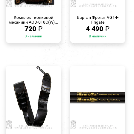
БЫСТРЫЙ
БЫСТРЫЙ
ПРОСМОТР
ПРОСМОТР
Комплект колковой
Варган Фрегат VG14-
механики AOD-018C(W)...
Frigate
720
₽
4 490
₽
В наличии
В наличии
БЫСТРЫЙ
БЫСТРЫЙ