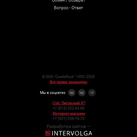
Обмен / Возврат
Вопрос - Ответ
© ООО "CastleRock" 1992- 2026
Все права защищены
Мы в соцсетях
-
Спб. Лиговский 47
:
+7 (812) 322-65-68
-
Интернет-магазин
:
+7 (921) 938-78-75
Разработка сайтов —