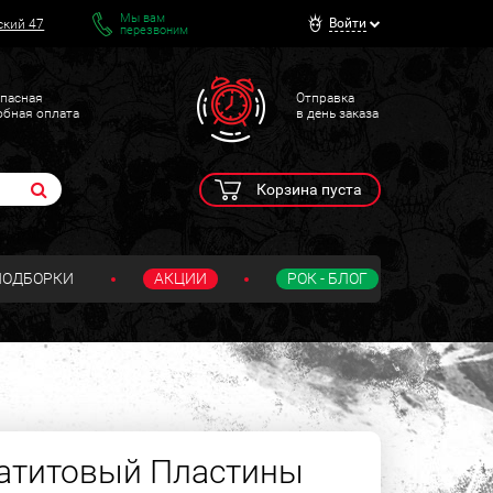
Мы вам
Войти
ский 47
перезвоним
пасная
Отправка
обная оплата
в день заказа
Корзина пуста
ПОДБОРКИ
АКЦИИ
РОК - БЛОГ
матитовый Пластины