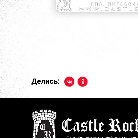
Делись:
Старейший культовый рок магази