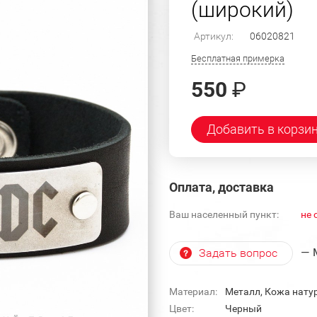
(широкий)
Артикул:
06020821
Бесплатная примерка
550
₽
Добавить в корзи
Оплата, доставка
Ваш населенный пункт:
не 
— 
Задать вопрос
Материал:
Металл, Кожа нату
Цвет:
Черный