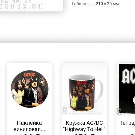
Габариты:
210 x 25 мм
БЫСТРЫЙ
БЫСТРЫЙ
ПРОСМОТР
ПРОСМОТР
Наклейка
Кружка AC/DC
Тетра
виниловая...
"Highway To Hell"