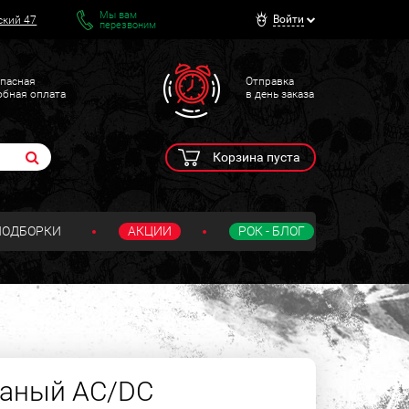
Мы вам
Войти
ский 47
перезвоним
пасная
Отправка
обная оплата
в день заказа
Корзина пуста
ПОДБОРКИ
АКЦИИ
РОК - БЛОГ
жаный AC/DC