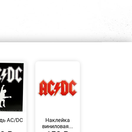
БЫСТРЫЙ
БЫСТРЫЙ
ПРОСМОТР
ПРОСМОТР
дь AC/DC
Наклейка
виниловая...