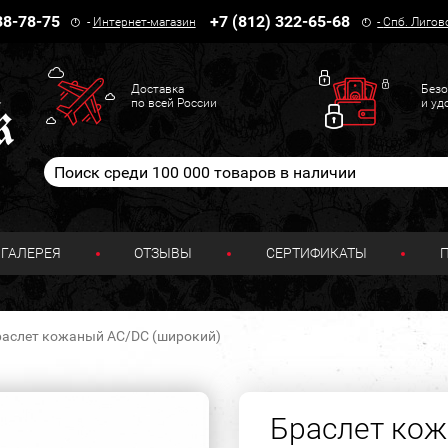
38-78-75
+7 (812) 322-65-68
-
Интернет-магазин
-
Спб. Лигов
Доставка
Безо
по всей России
и уд
ГАЛЕРЕЯ
ОТЗЫВЫ
СЕРТИФИКАТЫ
раслет кожаный AC/DC (широкий)
Браслет ко