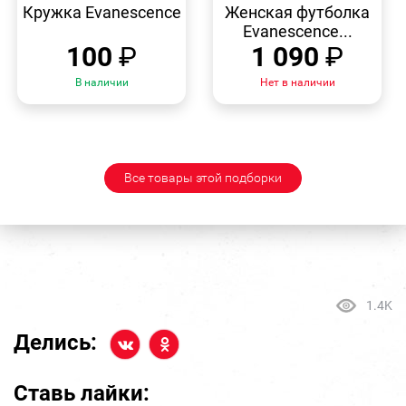
ПРОСМОТР
ПРОСМОТР
Кружка Evanescence
Женская футболка
Evanescence...
100
₽
1 090
₽
В наличии
Нет в наличии
Все товары этой подборки
1.4K
Делись:
Ставь лайки: