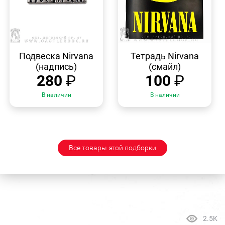
БЫСТРЫЙ
БЫСТРЫЙ
ПРОСМОТР
ПРОСМОТР
Подвеска Nirvana
Тетрадь Nirvana
(надпись)
(смайл)
280
₽
100
₽
В наличии
В наличии
Все товары этой подборки
2.5K