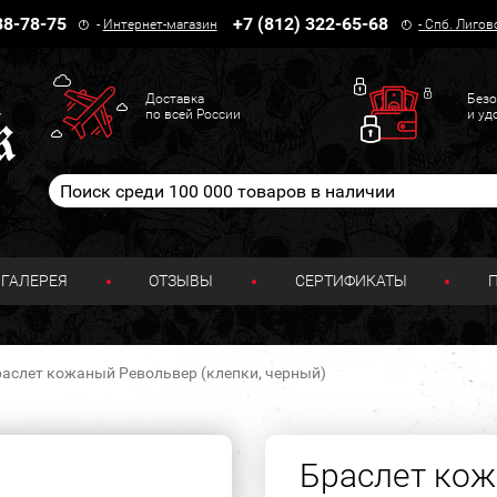
38-78-75
+7 (812) 322-65-68
-
Интернет-магазин
-
Спб. Лигов
Доставка
Безо
по всей России
и уд
ГАЛЕРЕЯ
ОТЗЫВЫ
СЕРТИФИКАТЫ
аслет кожаный Револьвер (клепки, черный)
Браслет ко