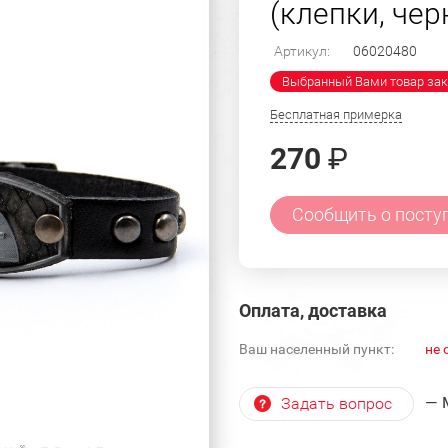
(клепки, че
Артикул:
06020480
Выбранный Вами товар зак
Бесплатная примерка
270
₽
Сообщить о посту
Оплата, доставка
Ваш населенный пункт:
не 
— 
Задать вопрос