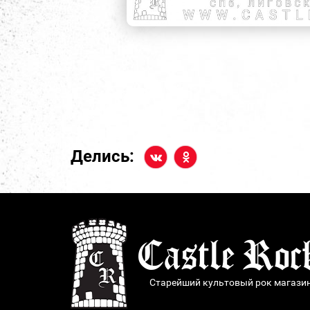
Делись:
Старейший культовый рок магази