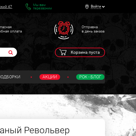
Мы вам
Войти
ский 47
перезвоним
пасная
Отправка
обная оплата
в день заказа
Корзина пуста
ПОДБОРКИ
АКЦИИ
РОК - БЛОГ
жаный Револьвер