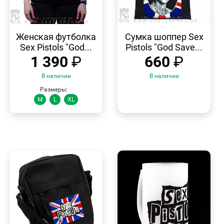
БЫСТРЫЙ
БЫСТРЫЙ
ПРОСМОТР
ПРОСМОТР
Женская футболка
Сумка шоппер Sex
Sex Pistols "God...
Pistols "God Save...
1 390
₽
660
₽
В наличии
В наличии
Размеры:
M
L
XL