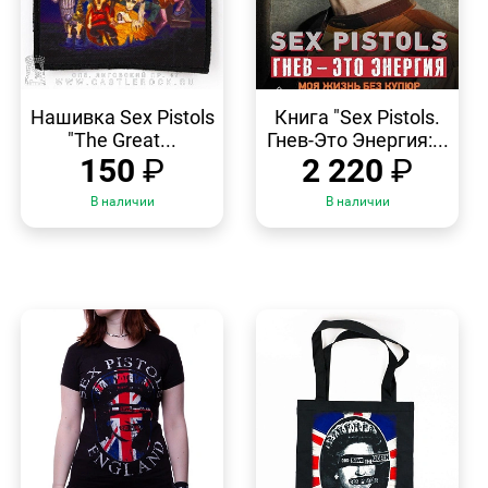
БЫСТРЫЙ
БЫСТРЫЙ
ПРОСМОТР
ПРОСМОТР
Нашивка Sex Pistols
Книга "Sex Pistols.
"The Great...
Гнев-Это Энергия:...
150
₽
2 220
₽
В наличии
В наличии