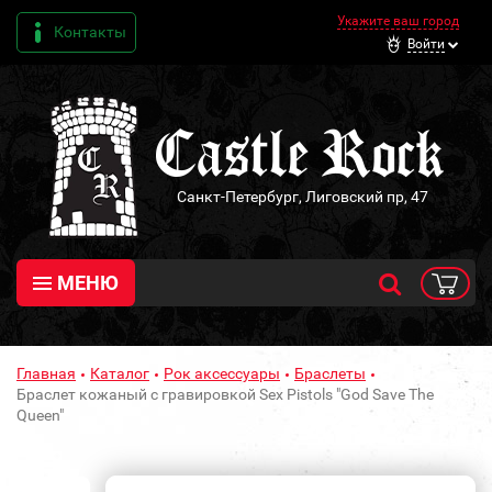
Укажите ваш город
Контакты
Войти
Санкт-Петербург, Лиговский пр, 47
МЕНЮ
Главная
Каталог
Рок аксессуары
Браслеты
Браслет кожаный с гравировкой Sex Pistols "God Save The
Queen"