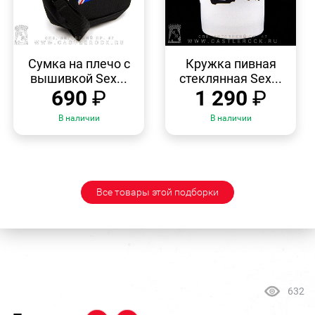
БЫСТРЫЙ
БЫСТРЫЙ
ПРОСМОТР
ПРОСМОТР
Сумка на плечо с
Кружка пивная
вышивкой Sex...
стеклянная Sex...
690
₽
1 290
₽
В наличии
В наличии
Все товары этой подборки
632